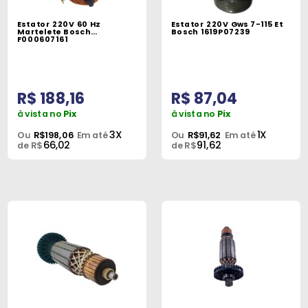
Máquinas
Estator 220V 60 Hz
Estator 220V Gws 7-115 Et
Martelete Bosch
Bosch 1619P07239
Iluminação
F000607161
Materiais
de
R$ 188,16
R$ 87,04
Construção
à vista no
Pix
à vista no
Pix
Materiais
3X
1X
Ou
R$198,06
Em até
Ou
R$91,62
Em até
66,02
91,62
Elétricos
de R$
de R$
Materiais
Hidráulicos
e
Pneumáticos
Tintas
e
Químicos