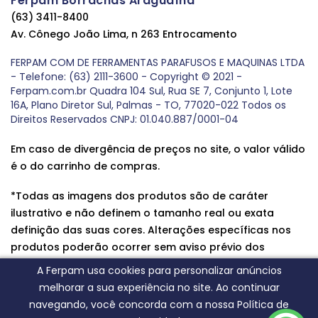
Ferpam Borrachas Araguaína
(63) 3411-8400
Av. Cônego João Lima, n 263 Entrocamento
FERPAM COM DE FERRAMENTAS PARAFUSOS E MAQUINAS LTDA
- Telefone: (63) 2111-3600 - Copyright © 2021 -
Ferpam.com.br Quadra 104 Sul, Rua SE 7, Conjunto 1, Lote
16A, Plano Diretor Sul, Palmas - TO, 77020-022 Todos os
Direitos Reservados CNPJ: 01.040.887/0001-04
Em caso de divergência de preços no site, o valor válido
é o do carrinho de compras.
*Todas as imagens dos produtos são de caráter
ilustrativo e não definem o tamanho real ou exata
definição das suas cores. Alterações específicas nos
produtos poderão ocorrer sem aviso prévio dos
fornecedores, qualquer dúvida sobre nossos produtos
A Ferpam usa cookies para personalizar anúncios
entre em contato conosco.
melhorar a sua experiência no site. Ao continuar
navegando, você concorda com a nossa Política de