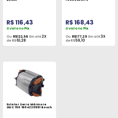
R$ 116,43
R$ 168,43
à vista no
Pix
à vista no
Pix
2X
3X
Ou
R$122,56
Em até
Ou
R$177,29
Em até
61,28
59,10
de R$
de R$
Estator Serra Mármore
GDC 150 1604220551 Bosch