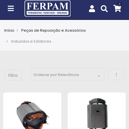
Início
Peças de Reposição e Acessórios
Agro
Induzidos e Estatores
Casa
e
Jardim
Defini
EPIs
Fixação
e
Cobertura
Ferramentas
e