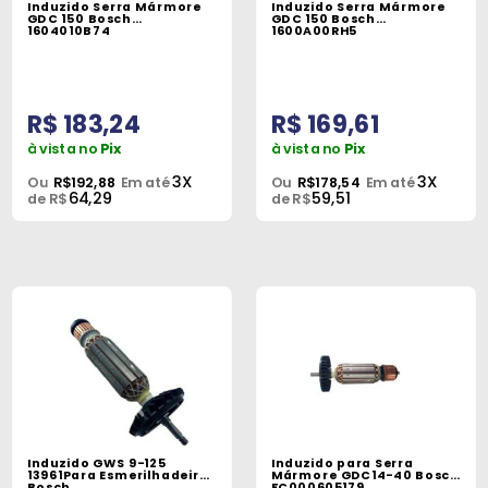
Induzido Serra Mármore
Induzido Serra Mármore
Peças
GDC 150 Bosch
GDC 150 Bosch
1604010B74
1600A00RH5
e
Acessórios
R$ 183,24
R$ 169,61
Oficina
Mecânica
à vista no
Pix
à vista no
Pix
3X
3X
Ou
R$192,88
Em até
Ou
R$178,54
Em até
64,29
59,51
de R$
de R$
Induzido GWS 9-125
Induzido para Serra
13961Para Esmerilhadeira
Mármore GDC14-40 Bosch
Bosch
FC000605179