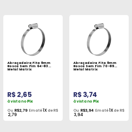
Abraçadeira Fita 9mm
Abraçadeira Fita 9mm
Rosca Sem Fim 64-83
Rosca Sem Fim 70-89
Metal Matrix
Metal Matrix
R$ 2,65
R$ 3,74
à vista no
Pix
à vista no
Pix
1X
1X
Ou
R$2,79
Em até
de R$
Ou
R$3,94
Em até
de R$
2,79
3,94