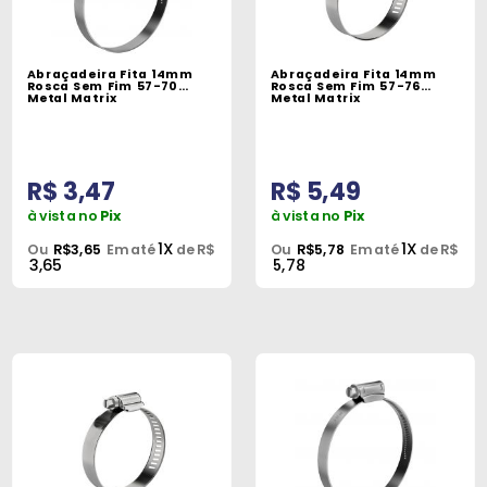
Abraçadeira Fita 14mm
Abraçadeira Fita 14mm
Rosca Sem Fim 57-70
Rosca Sem Fim 57-76
Metal Matrix
Metal Matrix
R$ 3,47
R$ 5,49
à vista no
Pix
à vista no
Pix
1X
1X
Ou
R$3,65
Em até
de R$
Ou
R$5,78
Em até
de R$
3,65
5,78