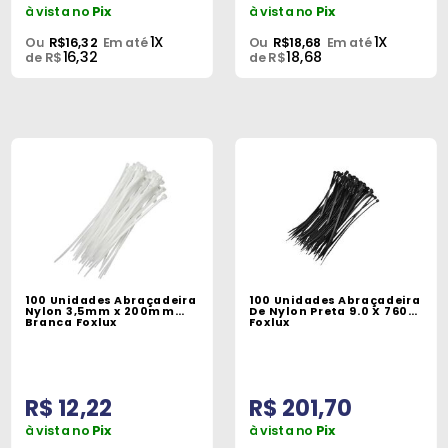
à vista no
Pix
à vista no
Pix
1X
1X
Ou
R$16,32
Em até
Ou
R$18,68
Em até
16,32
18,68
de R$
de R$
100 Unidades Abraçadeira
100 Unidades Abraçadeira
Nylon 3,5mm x 200mm
De Nylon Preta 9.0 X 760
Branca Foxlux
Foxlux
R$ 12,22
R$ 201,70
à vista no
Pix
à vista no
Pix