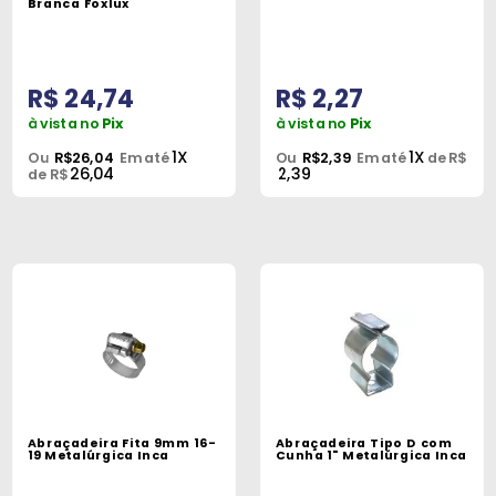
Branca Foxlux
R$ 24,74
R$ 2,27
à vista no
Pix
à vista no
Pix
1X
1X
Ou
R$26,04
Em até
Ou
R$2,39
Em até
de R$
26,04
2,39
de R$
Abraçadeira Fita 9mm 16-
Abraçadeira Tipo D com
19 Metalúrgica Inca
Cunha 1" Metalúrgica Inca