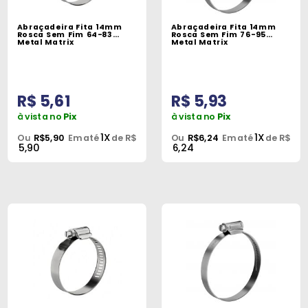
Abraçadeira Fita 14mm
Abraçadeira Fita 14mm
Rosca Sem Fim 64-83
Rosca Sem Fim 76-95
Metal Matrix
Metal Matrix
R$ 5,61
R$ 5,93
à vista no
Pix
à vista no
Pix
1X
1X
Ou
R$5,90
Em até
de R$
Ou
R$6,24
Em até
de R$
5,90
6,24