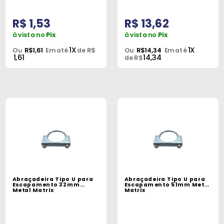
R$ 1,53
R$ 13,62
à vista no
Pix
à vista no
Pix
1X
1X
Ou
R$1,61
Em até
de R$
Ou
R$14,34
Em até
1,61
14,34
de R$
Abraçadeira Tipo U para
Abraçadeira Tipo U para
Escapamento 32mm
Escapamento 51mm Metal
Metal Matrix
Matrix