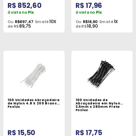
R$ 852,60
R$ 17,96
à vista no
Pix
à vista no
Pix
10X
1X
Ou
R$897,47
Em até
Ou
R$18,90
Em até
89,75
18,90
de R$
de R$
100 Unidades Abraçadeira
100 Unidades de
de Nylon 4.8 X 200 Branca
Abraçadeira em Nylon
Foxlux
3,5mm x 280mm Preta
Foxlux
R$ 15,50
R$ 17,75