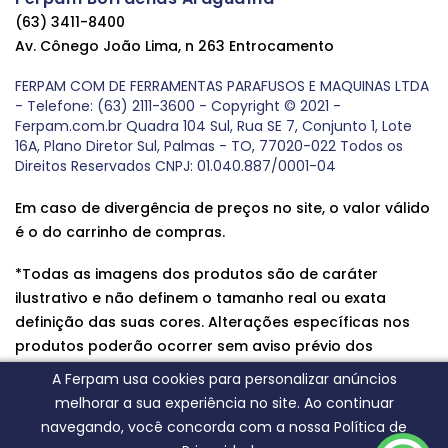
(63) 3411-8400
Av. Cônego João Lima, n 263 Entrocamento
FERPAM COM DE FERRAMENTAS PARAFUSOS E MAQUINAS LTDA
- Telefone: (63) 2111-3600 - Copyright © 2021 -
Ferpam.com.br Quadra 104 Sul, Rua SE 7, Conjunto 1, Lote
16A, Plano Diretor Sul, Palmas - TO, 77020-022 Todos os
Direitos Reservados CNPJ: 01.040.887/0001-04
Em caso de divergência de preços no site, o valor válido
é o do carrinho de compras.
*Todas as imagens dos produtos são de caráter
ilustrativo e não definem o tamanho real ou exata
definição das suas cores. Alterações específicas nos
produtos poderão ocorrer sem aviso prévio dos
fornecedores, qualquer dúvida sobre nossos produtos
A Ferpam usa cookies para personalizar anúncios
entre em contato conosco.
melhorar a sua experiência no site. Ao continuar
navegando, você concorda com a nossa Política de