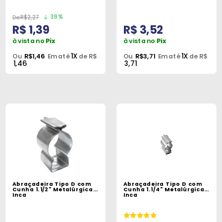
39%
R$2,27
R$ 1,39
R$ 3,52
à vista no
Pix
à vista no
Pix
1X
1X
Ou
R$1,46
Em até
de R$
Ou
R$3,71
Em até
de R$
1,46
3,71
Abraçadeira Tipo D com
Abraçadeira Tipo D com
Cunha 1.1/2" Metalúrgica
Cunha 1.1/4" Metalúrgica
Inca
Inca