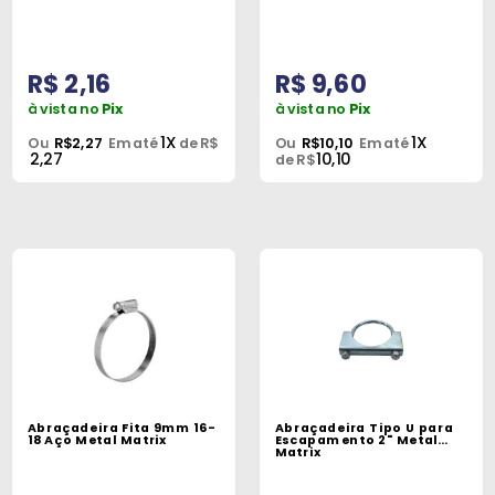
Peças
e
Acessórios
R$ 2,16
R$ 9,60
à vista no
Pix
à vista no
Pix
Oficina
1X
1X
Ou
R$2,27
Em até
de R$
Ou
R$10,10
Em até
Mecânica
2,27
10,10
de R$
Abraçadeira Fita 9mm 16-
Abraçadeira Tipo U para
18 Aço Metal Matrix
Escapamento 2" Metal
Matrix