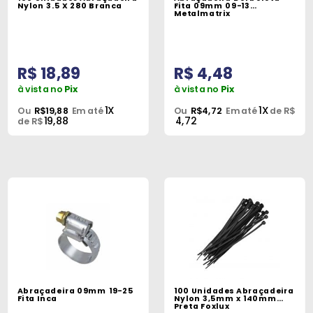
Máquinas
Nylon 3.5 X 280 Branca
Fita 09mm 09-13
Metalmatrix
Iluminação
Materiais
R$ 18,89
R$ 4,48
de
à vista no
Pix
à vista no
Pix
Construção
1X
1X
Ou
R$19,88
Em até
Ou
R$4,72
Em até
de R$
19,88
4,72
de R$
Materiais
Elétricos
Materiais
Hidráulicos
e
Pneumáticos
Tintas
e
Abraçadeira 09mm 19-25
100 Unidades Abraçadeira
Químicos
Fita Inca
Nylon 3,5mm x 140mm
Preta Foxlux