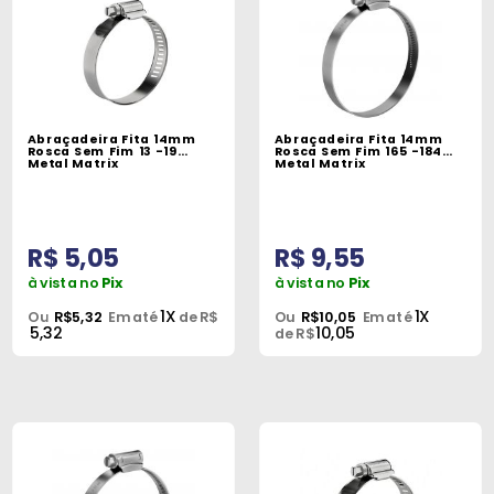
Abraçadeira Fita 14mm
Abraçadeira Fita 14mm
Rosca Sem Fim 13 -19
Rosca Sem Fim 165 -184
Metal Matrix
Metal Matrix
R$ 5,05
R$ 9,55
à vista no
Pix
à vista no
Pix
1X
1X
Ou
R$5,32
Em até
de R$
Ou
R$10,05
Em até
5,32
10,05
de R$