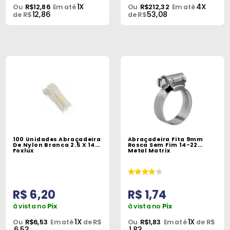
1X
4X
Ou
R$12,86
Em até
Ou
R$212,32
Em até
12,86
53,08
de R$
de R$
100 Unidades Abraçadeira
Abraçadeira Fita 9mm
De Nylon Branca 2.5 X 140
Rosca Sem Fim 14-22
Foxlux
Metal Matrix
R$ 6,20
R$ 1,74
à vista no
Pix
à vista no
Pix
1X
1X
Ou
R$6,53
Em até
de R$
Ou
R$1,83
Em até
de R$
6,53
1,83