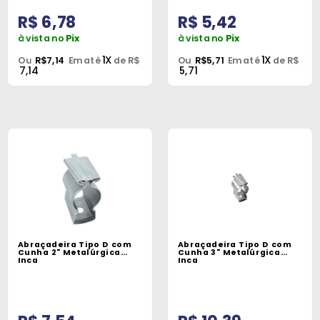
R$ 6,78
R$ 5,42
à vista no
Pix
à vista no
Pix
1X
1X
Ou
R$7,14
Em até
de R$
Ou
R$5,71
Em até
de R$
7,14
5,71
Abraçadeira Tipo D com
Abraçadeira Tipo D com
Cunha 2" Metalúrgica
Cunha 3" Metalúrgica
Inca
Inca