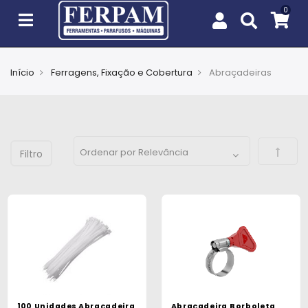
Início
Ferragens, Fixação e Cobertura
Abraçadeiras
Agro
Casa
e
Defini
Jardim
EPIs
Fixação
e
Cobertura
Ferramentas
e
100 Unidades Abraçadeira
Abraçadeira Borboleta