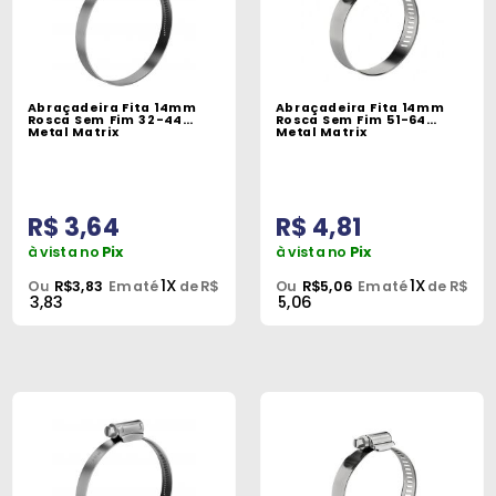
Abraçadeira Fita 14mm
Abraçadeira Fita 14mm
Rosca Sem Fim 32-44
Rosca Sem Fim 51-64
Metal Matrix
Metal Matrix
R$ 3,64
R$ 4,81
à vista no
Pix
à vista no
Pix
1X
1X
Ou
R$3,83
Em até
de R$
Ou
R$5,06
Em até
de R$
3,83
5,06