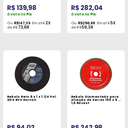
R$ 139,98
R$ 282,04
à vista no
Pix
à vista no
Pix
2X
5X
Ou
R$147,35
Em até
Ou
R$296,88
Em até
73,68
59,38
de R$
de R$
Rebolo Reto 6 x 1 x 1.1/4 Pol.
Rebolo Diamantado para
G24 RVS Norton
Afiação de Serras 150 x 5 x
1,5 Rocast
R$ 94,02
R$ 242,98