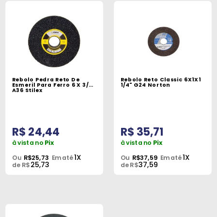
Rebolo Pedra Reto De
Rebolo Reto Classic 6X1X1
Esmeril Para Ferro 6 X 3/4"
1/4" G24 Norton
A36 Stilex
R$ 24,44
R$ 35,71
à vista no
Pix
à vista no
Pix
1X
1X
Ou
R$25,73
Em até
Ou
R$37,59
Em até
25,73
37,59
de R$
de R$