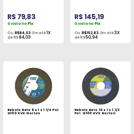
R$ 79,83
R$ 145,19
à vista no
Pix
à vista no
Pix
1X
3X
Ou
R$84,03
Em até
Ou
R$152,83
Em até
84,03
50,94
de R$
de R$
Rebolo Reto 6 x 1 x 1.1/4 Pol.
Rebolo Reto 10 x 1 x 1.1/2
G100 KVK Norton
Pol. G100 KVK Norton