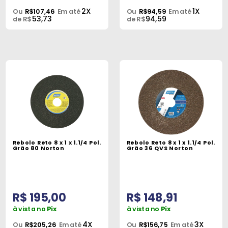
2X
1X
Ou
R$107,46
Em até
Ou
R$94,59
Em até
53,73
94,59
de R$
de R$
Rebolo Reto 8 x 1 x 1.1/4 Pol.
Rebolo Reto 8 x 1 x 1.1/4 Pol.
Grão 80 Norton
Grão 36 QVS Norton
R$ 195,00
R$ 148,91
à vista no
Pix
à vista no
Pix
4X
3X
Ou
R$205,26
Em até
Ou
R$156,75
Em até