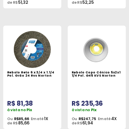
51,32
52,25
de R$
de R$
Rebolo Reto 6 x 3/4 x 1.1/4
Rebolo Copo Cônico 5x2x1
Pol. Grão 24 Rvs Norton
1/4 Pol. G46 KVS Norton
R$ 81,38
R$ 235,36
à vista no
Pix
à vista no
Pix
1X
4X
Ou
R$85,66
Em até
Ou
R$247,75
Em até
85,66
61,94
de R$
de R$