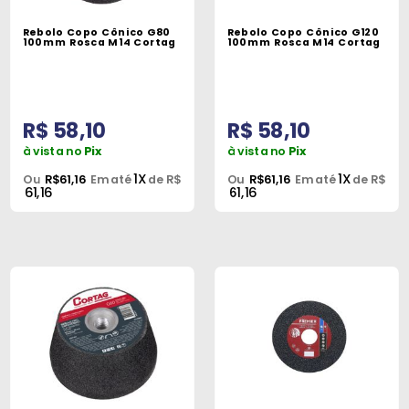
Máquinas
Rebolo Copo Cônico G80
Rebolo Copo Cônico G120
100mm Rosca M14 Cortag
100mm Rosca M14 Cortag
Iluminação
Materiais
de
R$ 58,10
R$ 58,10
Construção
à vista no
Pix
à vista no
Pix
Materiais
1X
1X
Ou
R$61,16
Em até
de R$
Ou
R$61,16
Em até
de R$
61,16
61,16
Elétricos
Materiais
Hidráulicos
e
Pneumáticos
Tintas
e
Químicos