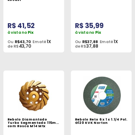
R$ 41,52
R$ 35,99
à vista no
Pix
à vista no
Pix
1X
1X
Ou
R$43,70
Em até
Ou
R$37,88
Em até
43,70
37,88
de R$
de R$
Rebolo Diamantado
Rebolo Reto 6 x 1 x 1.1/4 Pol.
Turbo Segmentado 115mm
G120 KVK Norton
com Rosca M14 Mtx