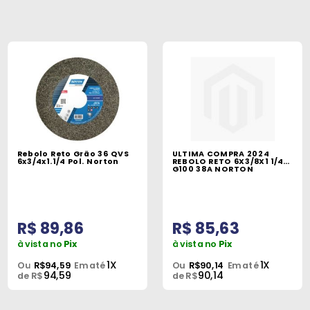
Rebolo Reto Grão 36 QVS
ULTIMA COMPRA 2024
6x3/4x1.1/4 Pol. Norton
REBOLO RETO 6X3/8X1 1/4
G100 38A NORTON
R$ 89,86
R$ 85,63
à vista no
Pix
à vista no
Pix
1X
1X
Ou
R$94,59
Em até
Ou
R$90,14
Em até
94,59
90,14
de R$
de R$