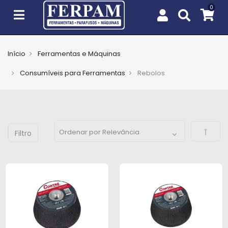
Início
Ferramentas e Máquinas
Agro
Consumíveis para Ferramentas
Rebolos
Casa
e
Jardim
Defini
EPIs
Fixação
e
Cobertura
Ferramentas
e