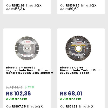
2X
2X
Ou
R$112,68
Em até
Ou
R$139,37
Em até
56,34
69,69
de R$
de R$
Disco diamantado
Disco de Corte
segmentado Bosch Std for
Diamantado Turbo 115mm
Concrete230x22,23x2,3x10mm
2608602393 Bosch
29%
R$144,45
R$ 102,36
R$ 68,01
à vista no
Pix
à vista no
Pix
2X
1X
Ou
R$107,75
Em até
Ou
R$71,59
Em até