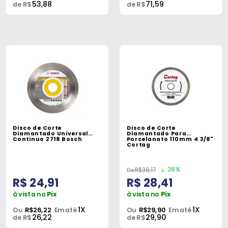
53,88
71,59
de R$
de R$
Disco de Corte
Disco de Corte
Diamantado Universal
Diamantado Para
Continuo 2718 Bosch
Porcelanato 110mm 4 3/8"
Cortag
26%
R$38,17
R$ 24,91
R$ 28,41
à vista no
Pix
à vista no
Pix
1X
1X
Ou
R$26,22
Em até
Ou
R$29,90
Em até
26,22
29,90
de R$
de R$