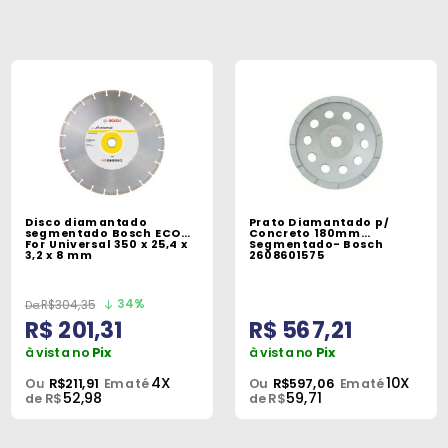
Disco diamantado
Prato Diamantado p/
segmentado Bosch ECO
Concreto 180mm
For Universal 350 x 25,4 x
Segmentado- Bosch
3,2 x 8 mm
2608601575
34%
R$304,35
R$ 201,31
R$ 567,21
à vista no
Pix
à vista no
Pix
4X
10X
Ou
R$211,91
Em até
Ou
R$597,06
Em até
52,98
59,71
de R$
de R$