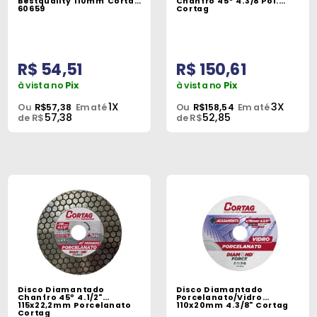
Bestquality 110mm Cortag
Chanfro 45° 4.3/8 Pol.
60659
Cortag
R$ 54,51
R$ 150,61
à vista no
Pix
à vista no
Pix
1X
3X
Ou
R$57,38
Em até
Ou
R$158,54
Em até
57,38
52,85
de R$
de R$
Disco Diamantado
Disco Diamantado
Chanfro 45º 4.1/2"
Porcelanato/Vidro
115x22,2mm Porcelanato
110x20mm 4.3/8" Cortag
Cortag