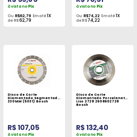
à vista no
Pix
à vista no
Pix
1X
1X
Ou
R$62,79
Em até
Ou
R$74,22
Em até
62,79
74,22
de R$
de R$
Disco de Corte
Disco de Corte
Diamantado Segmentado
Diamantado Porcelanato
230MM (5031) Bosch
Liso 2728 2608602728
Bosch
R$ 107,05
R$ 132,40
à vista no
Pix
à vista no
Pix