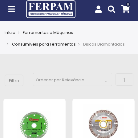
Início
Ferramentas e Máquinas
Agro
Consumíveis para Ferramentas
Discos Diamantados
Casa
e
Jardim
Defini
EPIs
Fixação
e
Cobertura
Ferramentas
e