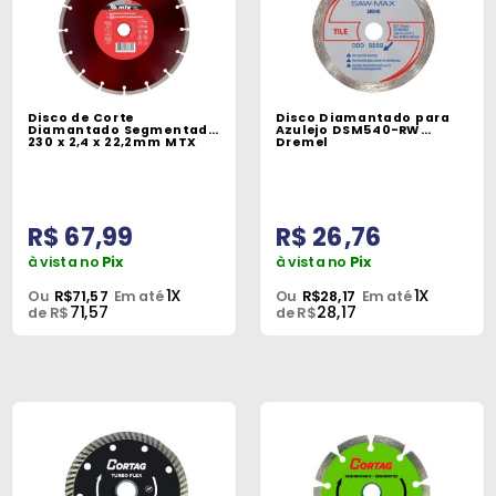
Disco de Corte
Disco Diamantado para
Diamantado Segmentado
Azulejo DSM540-RW
230 x 2,4 x 22,2mm MTX
Dremel
R$ 67,99
R$ 26,76
à vista no
Pix
à vista no
Pix
1X
1X
Ou
R$71,57
Em até
Ou
R$28,17
Em até
71,57
28,17
de R$
de R$