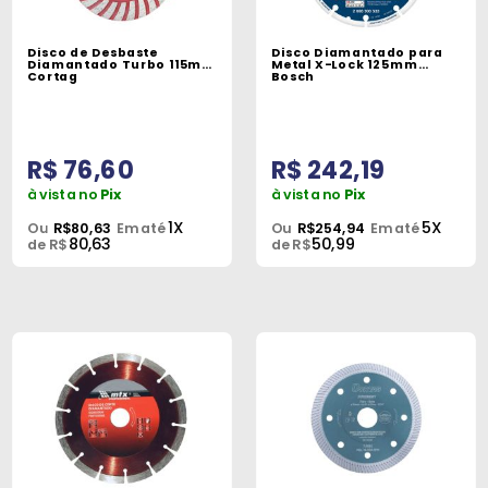
Disco de Desbaste
Disco Diamantado para
Diamantado Turbo 115mm
Metal X-Lock 125mm
Cortag
Bosch
R$ 76,60
R$ 242,19
à vista no
Pix
à vista no
Pix
1X
5X
Ou
R$80,63
Em até
Ou
R$254,94
Em até
80,63
50,99
de R$
de R$