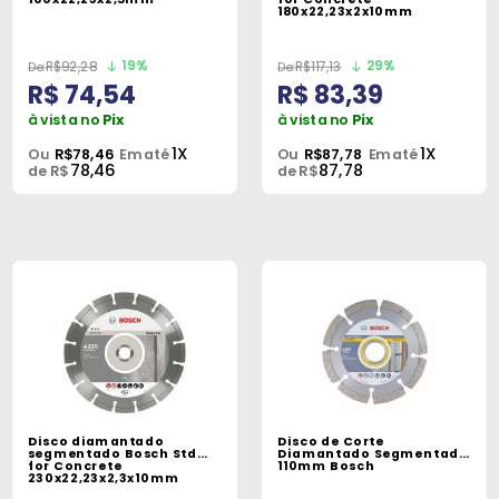
180x22,23x2x10mm
19%
29%
R$92,28
R$117,13
R$ 74,54
R$ 83,39
à vista no
Pix
à vista no
Pix
1X
1X
Ou
R$78,46
Em até
Ou
R$87,78
Em até
78,46
87,78
de R$
de R$
Disco diamantado
Disco de Corte
segmentado Bosch Std
Diamantado Segmentado
for Concrete
110mm Bosch
230x22,23x2,3x10mm