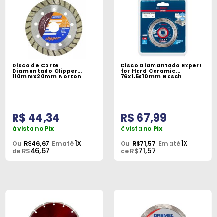
Disco de Corte
Disco Diamantado Expert
Diamantado Clipper
for Hard Ceramic
110mmx20mm Norton
76x1,5x10mm Bosch
R$ 44,34
R$ 67,99
à vista no
Pix
à vista no
Pix
1X
1X
Ou
R$46,67
Em até
Ou
R$71,57
Em até
46,67
71,57
de R$
de R$