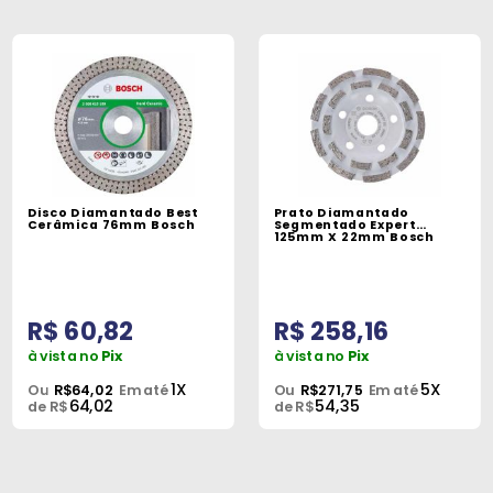
Disco Diamantado Best
Prato Diamantado
Cerâmica 76mm Bosch
Segmentado Expert
125mm X 22mm Bosch
R$ 60,82
R$ 258,16
à vista no
Pix
à vista no
Pix
1X
5X
Ou
R$64,02
Em até
Ou
R$271,75
Em até
64,02
54,35
de R$
de R$