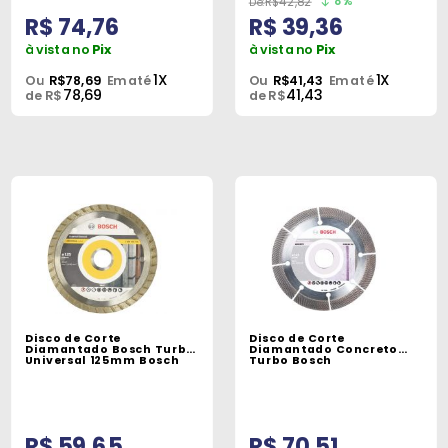
8%
R$42,82
R$ 74,76
R$ 39,36
à vista no
Pix
à vista no
Pix
1X
1X
Ou
R$78,69
Em até
Ou
R$41,43
Em até
78,69
41,43
de R$
de R$
Disco de Corte
Disco de Corte
Diamantado Bosch Turbo
Diamantado Concreto
Universal 125mm Bosch
Turbo Bosch
R$ 59,65
R$ 70,51