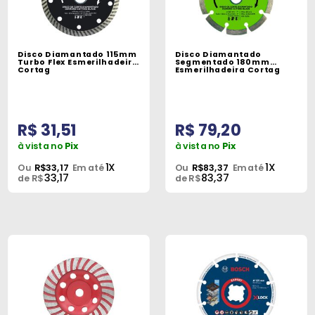
Disco Diamantado 115mm
Disco Diamantado
Turbo Flex Esmerilhadeira
Segmentado 180mm
Cortag
Esmerilhadeira Cortag
R$ 31,51
R$ 79,20
à vista no
Pix
à vista no
Pix
1X
1X
Ou
R$33,17
Em até
Ou
R$83,37
Em até
33,17
83,37
de R$
de R$