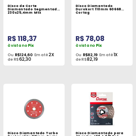
Disco de Corte
Disco Diamantado
Diamantado Segmentado
Durokort 110mm 60668
230x25,4mm Mtx
Cortag
R$ 118,37
R$ 78,08
à vista no
Pix
à vista no
Pix
2X
1X
Ou
R$124,60
Em até
Ou
R$82,19
Em até
62,30
82,19
de R$
de R$
Disco Diamantado Turbo
Disco Diamantado para