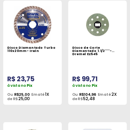
Disco Diamantado Turbo
Disco de Corte
110x20mm- Irwin
Diamantado 1.1/2''''-
Dremel Ez545
R$ 23,75
R$ 99,71
à vista no
Pix
à vista no
Pix
1X
2X
Ou
R$25,00
Em até
Ou
R$104,96
Em até
25,00
52,48
de R$
de R$