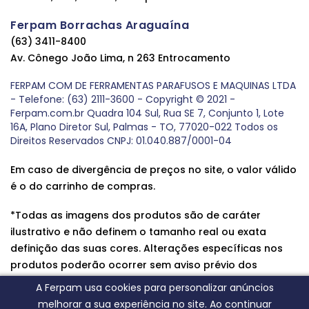
Ferpam Borrachas Araguaína
(63) 3411-8400
Av. Cônego João Lima, n 263 Entrocamento
FERPAM COM DE FERRAMENTAS PARAFUSOS E MAQUINAS LTDA
- Telefone: (63) 2111-3600 - Copyright © 2021 -
Ferpam.com.br Quadra 104 Sul, Rua SE 7, Conjunto 1, Lote
16A, Plano Diretor Sul, Palmas - TO, 77020-022 Todos os
Direitos Reservados CNPJ: 01.040.887/0001-04
Em caso de divergência de preços no site, o valor válido
é o do carrinho de compras.
*Todas as imagens dos produtos são de caráter
ilustrativo e não definem o tamanho real ou exata
definição das suas cores. Alterações específicas nos
produtos poderão ocorrer sem aviso prévio dos
fornecedores, qualquer dúvida sobre nossos produtos
A Ferpam usa cookies para personalizar anúncios
entre em contato conosco.
melhorar a sua experiência no site. Ao continuar