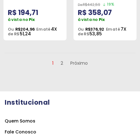
19%
R$442,59
R$ 194,71
R$ 358,07
à vista no
Pix
à vista no
Pix
4X
7X
Ou
R$204,96
Em até
Ou
R$376,92
Em até
51,24
53,85
de R$
de R$
1
2
Próximo
Institucional
Quem Somos
Fale Conosco