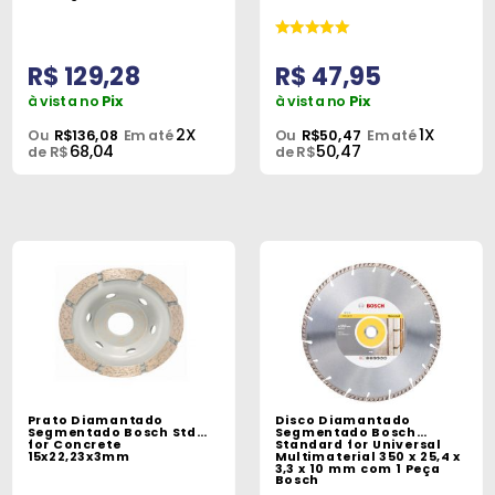
R$ 129,28
R$ 47,95
à vista no
Pix
à vista no
Pix
2X
1X
Ou
R$136,08
Em até
Ou
R$50,47
Em até
68,04
50,47
de R$
de R$
Prato Diamantado
Disco Diamantado
Segmentado Bosch Std
Segmentado Bosch
for Concrete
Standard for Universal
15x22,23x3mm
Multimaterial 350 x 25,4 x
3,3 x 10 mm com 1 Peça
Bosch