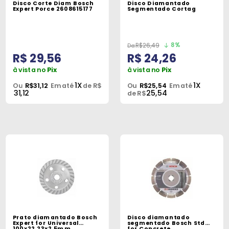
Disco Corte Diam Bosch
Disco Diamantado
Peças
Expert Porce 2608615177
Segmentado Cortag
e
Acessórios
8%
R$26,49
R$ 29,56
R$ 24,26
Oficina
Mecânica
à vista no
Pix
à vista no
Pix
1X
1X
Ou
R$31,12
Em até
de R$
Ou
R$25,54
Em até
31,12
25,54
de R$
Prato diamantado Bosch
Disco diamantado
Expert for Universal
segmentado Bosch Std
100x22,23x2,5mm
for Concrete