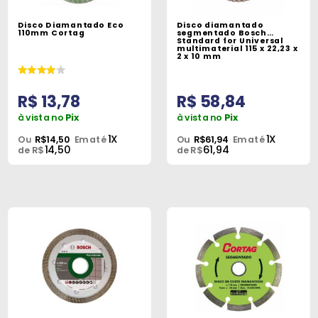
Máquinas
Disco Diamantado Eco
Disco diamantado
110mm Cortag
segmentado Bosch
Iluminação
Standard for Universal
multimaterial 115 x 22,23 x
2 x 10 mm
Materiais
de
R$ 13,78
R$ 58,84
Construção
à vista no
Pix
à vista no
Pix
Materiais
1X
1X
Ou
R$14,50
Em até
Ou
R$61,94
Em até
14,50
61,94
Elétricos
de R$
de R$
Materiais
Hidráulicos
e
Pneumáticos
Tintas
e
Químicos