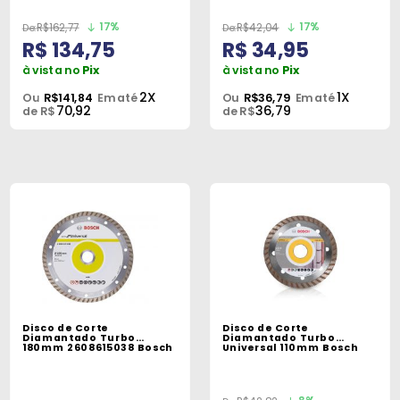
17%
17%
R$162,77
R$42,04
R$ 134,75
R$ 34,95
à vista no
Pix
à vista no
Pix
2X
1X
Ou
R$141,84
Em até
Ou
R$36,79
Em até
70,92
36,79
de R$
de R$
Disco de Corte
Disco de Corte
Diamantado Turbo
Diamantado Turbo
180mm 2608615038 Bosch
Universal 110mm Bosch