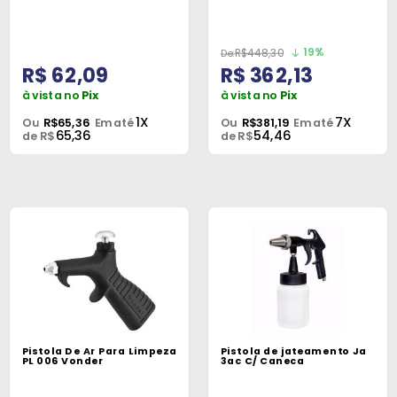
19%
R$448,30
R$ 62,09
R$ 362,13
à vista no
Pix
à vista no
Pix
1X
7X
Ou
R$65,36
Em até
Ou
R$381,19
Em até
65,36
54,46
de R$
de R$
Pistola De Ar Para Limpeza
Pistola de jateamento Ja
PL 006 Vonder
3ac C/ Caneca