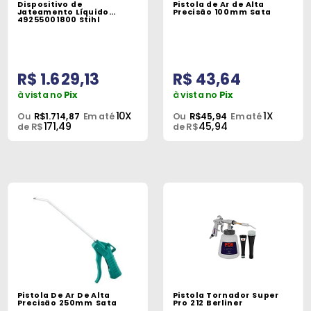
Dispositivo de
Pistola de Ar de Alta
Peças
Jateamento Líquido
Precisão 100mm Sata
49255001800 Stihl
e
Acessórios
R$ 1.629,13
R$ 43,64
Oficina
Mecânica
à vista no
Pix
à vista no
Pix
10X
1X
Ou
R$1.714,87
Em até
Ou
R$45,94
Em até
171,49
45,94
de R$
de R$
Pistola De Ar De Alta
Pistola Tornador Super
Precisão 250mm Sata
Pro 212 Berliner