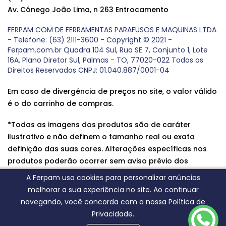
Av. Cônego João Lima, n 263 Entrocamento
FERPAM COM DE FERRAMENTAS PARAFUSOS E MAQUINAS LTDA
- Telefone: (63) 2111-3600 - Copyright © 2021 -
Ferpam.com.br Quadra 104 Sul, Rua SE 7, Conjunto 1, Lote
16A, Plano Diretor Sul, Palmas - TO, 77020-022 Todos os
Direitos Reservados CNPJ: 01.040.887/0001-04
Em caso de divergência de preços no site, o valor válido
é o do carrinho de compras.
*Todas as imagens dos produtos são de caráter
ilustrativo e não definem o tamanho real ou exata
definição das suas cores. Alterações específicas nos
produtos poderão ocorrer sem aviso prévio dos
fornecedores, qualquer dúvida sobre nossos produtos
A Ferpam usa cookies para personalizar anúncios
entre em contato conosco.
melhorar a sua experiência no site. Ao continuar
navegando, você concorda com a nossa Política de
Privacidade.