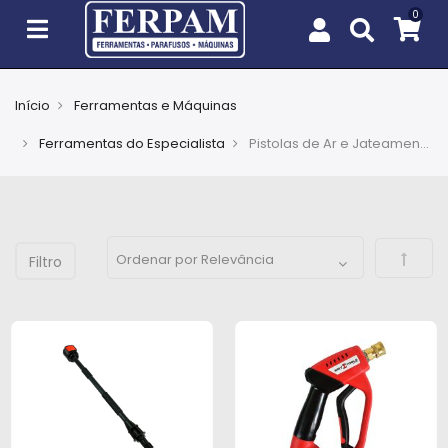
Início
Ferramentas e Máquinas
Agro
Ferramentas do Especialista
Pistolas de Ar e Jateamento
Casa
e
Jardim
Defini
EPIs
Fixação
e
Cobertura
Ferramentas
e