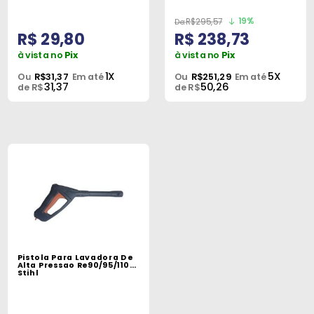
19%
R$295,57
R$ 29,80
R$ 238,73
à vista no
Pix
à vista no
Pix
1X
5X
Ou
R$31,37
Em até
Ou
R$251,29
Em até
31,37
50,26
de R$
de R$
Pistola Para Lavadora De
Alta Pressao Re90/95/110
Stihl