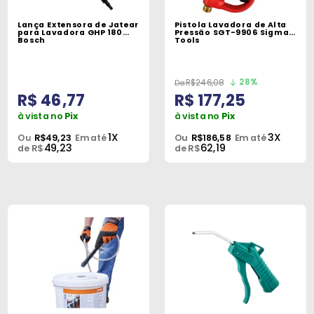
Máquinas
Lança Extensora de Jatear
Pistola Lavadora de Alta
para Lavadora GHP 180
Pressão SGT-9906 Sigma
Iluminação
Bosch
Tools
Materiais
de
28%
R$246,08
R$ 46,77
R$ 177,25
Construção
à vista no
Pix
à vista no
Pix
Materiais
1X
3X
Ou
R$49,23
Em até
Ou
R$186,58
Em até
49,23
62,19
Elétricos
de R$
de R$
Materiais
Hidráulicos
e
Pneumáticos
Tintas
e
Químicos