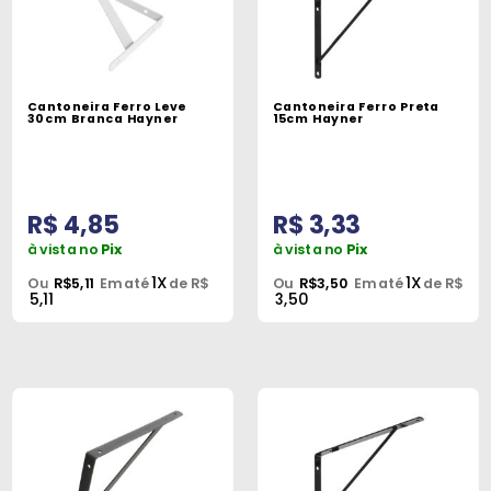
Cantoneira Ferro Leve
Cantoneira Ferro Preta
30cm Branca Hayner
15cm Hayner
R$ 4,85
R$ 3,33
à vista no
Pix
à vista no
Pix
1X
1X
Ou
R$5,11
Em até
de R$
Ou
R$3,50
Em até
de R$
5,11
3,50