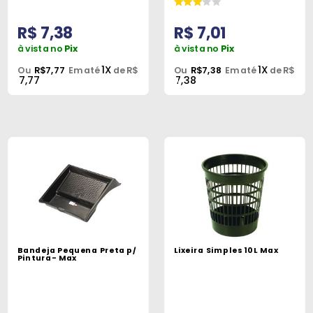
R$ 7,38
R$ 7,01
à vista no
Pix
à vista no
Pix
1X
1X
Ou
R$7,77
Em até
de R$
Ou
R$7,38
Em até
de R$
7,77
7,38
Bandeja Pequena Preta p/
Lixeira Simples 10L Max
Pintura- Max