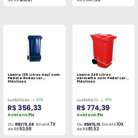
Lixeira 120 Litros Azul com
Lixeira 240 Litros
Pedal e Rodas Lar
Vermelho com Pedal Lar
Plásticos
Plásticos
10%
19%
R$395,64
R$958,79
R$ 356,33
R$ 774,39
à vista no
Pix
à vista no
Pix
7X
10X
Ou
R$375,08
Em até
Ou
R$815,15
Em até
53,58
81,52
de R$
de R$