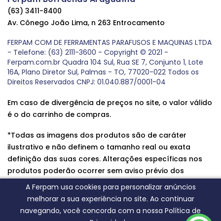
(63) 3411-8400
Av. Cônego João Lima, n 263 Entrocamento
FERPAM COM DE FERRAMENTAS PARAFUSOS E MAQUINAS LTDA
- Telefone: (63) 2111-3600 - Copyright © 2021 -
Ferpam.com.br Quadra 104 Sul, Rua SE 7, Conjunto 1, Lote
16A, Plano Diretor Sul, Palmas - TO, 77020-022 Todos os
Direitos Reservados CNPJ: 01.040.887/0001-04
Em caso de divergência de preços no site, o valor válido
é o do carrinho de compras.
*Todas as imagens dos produtos são de caráter
ilustrativo e não definem o tamanho real ou exata
definição das suas cores. Alterações específicas nos
produtos poderão ocorrer sem aviso prévio dos
fornecedores, qualquer dúvida sobre nossos produtos
A Ferpam usa cookies para personalizar anúncios
entre em contato conosco.
melhorar a sua experiência no site. Ao continuar
navegando, você concorda com a nossa Política de