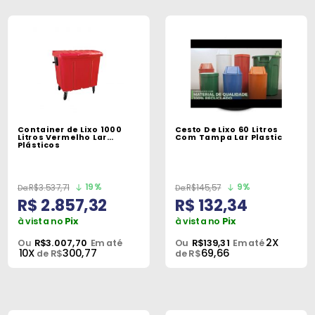
Container de Lixo 1000
Cesto De Lixo 60 Litros
Litros Vermelho Lar
Com Tampa Lar Plastic
Plásticos
19%
9%
R$3.537,71
R$145,57
R$ 2.857,32
R$ 132,34
à vista no
Pix
à vista no
Pix
2X
Ou
R$3.007,70
Em até
Ou
R$139,31
Em até
10X
300,77
69,66
de R$
de R$