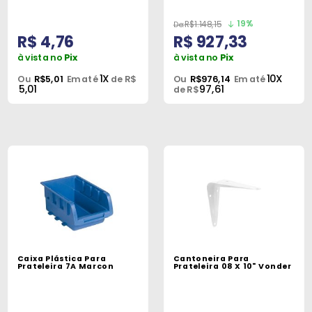
19%
R$1.148,15
R$ 4,76
R$ 927,33
à vista no
Pix
à vista no
Pix
1X
10X
Ou
R$5,01
Em até
de R$
Ou
R$976,14
Em até
5,01
97,61
de R$
Caixa Plástica Para
Cantoneira Para
Prateleira 7A Marcon
Prateleira 08 X 10" Vonder