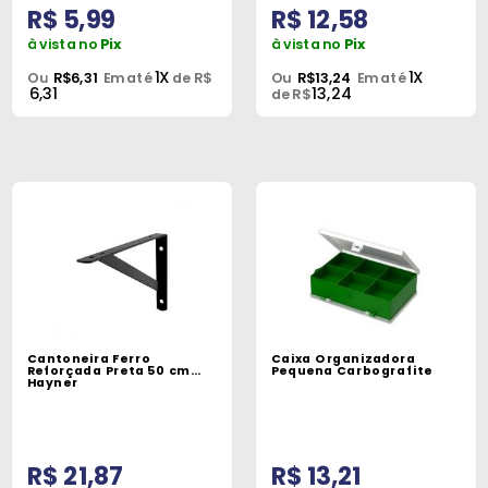
R$ 5,99
R$ 12,58
à vista no
Pix
à vista no
Pix
1X
1X
Ou
R$6,31
Em até
de R$
Ou
R$13,24
Em até
6,31
13,24
de R$
Cantoneira Ferro
Caixa Organizadora
Reforçada Preta 50 cm
Pequena Carbografite
Hayner
R$ 21,87
R$ 13,21