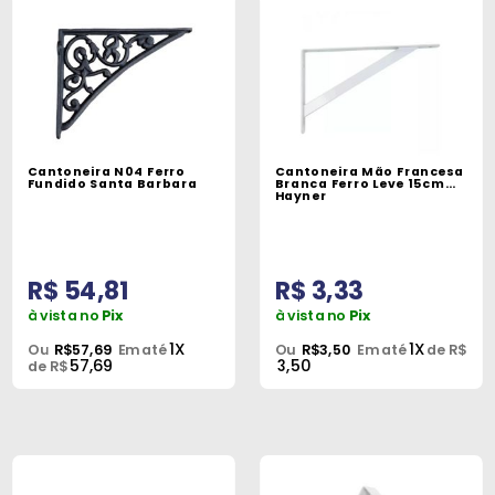
Cantoneira N04 Ferro
Cantoneira Mão Francesa
Fundido Santa Barbara
Branca Ferro Leve 15cm
Hayner
R$ 54,81
R$ 3,33
à vista no
Pix
à vista no
Pix
1X
1X
Ou
R$57,69
Em até
Ou
R$3,50
Em até
de R$
57,69
3,50
de R$