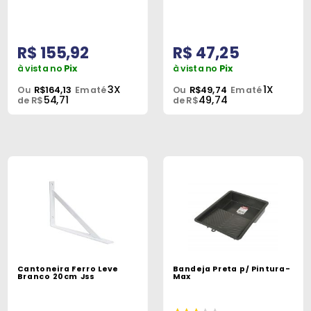
Peças
e
Acessórios
R$ 155,92
R$ 47,25
à vista no
Pix
à vista no
Pix
Oficina
3X
1X
Ou
R$164,13
Em até
Ou
R$49,74
Em até
Mecânica
54,71
49,74
de R$
de R$
Cantoneira Ferro Leve
Bandeja Preta p/ Pintura-
Branco 20cm Jss
Max