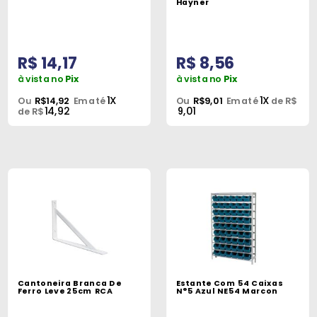
Hayner
R$ 14,17
R$ 8,56
à vista no
Pix
à vista no
Pix
1X
1X
Ou
R$14,92
Em até
Ou
R$9,01
Em até
de R$
14,92
9,01
de R$
Cantoneira Branca De
Estante Com 54 Caixas
Ferro Leve 25cm RCA
N°5 Azul NE54 Marcon