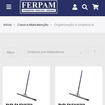
Início
Casa e Manutenção
Organização e Limpeza do Ambiente
Agro
Casa
e
Defini
Jardim
EPIs
Fixação
e
Cobertura
Ferramentas
e
Rodo de Alumínio
Rodo de Alumínio