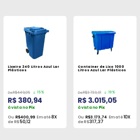
Lixeira 240 Litros Azul Lar
Container de Lixo 1000
Plásticos
Litros Azul Lar Plásticos
15%
19%
R$449,05
R$3.733,01
R$ 380,94
R$ 3.015,05
à vista no
Pix
à vista no
Pix
8X
10X
Ou
R$400,99
Em até
Ou
R$3.173,74
Em até
50,12
317,37
de R$
de R$