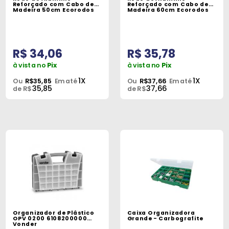
Máquinas
Reforçado com Cabo de
Reforçado com Cabo de
Madeira 50cm Ecorodos
Madeira 60cm Ecorodos
Iluminação
Materiais
R$ 34,06
R$ 35,78
de
à vista no
Pix
à vista no
Pix
Construção
1X
1X
Ou
R$35,85
Em até
Ou
R$37,66
Em até
35,85
37,66
de R$
de R$
Materiais
Elétricos
Materiais
Hidráulicos
e
Pneumáticos
Tintas
e
Organizador de Plástico
Caixa Organizadora
Químicos
OPV 0200 6108200000
Grande - Carbografite
Vonder