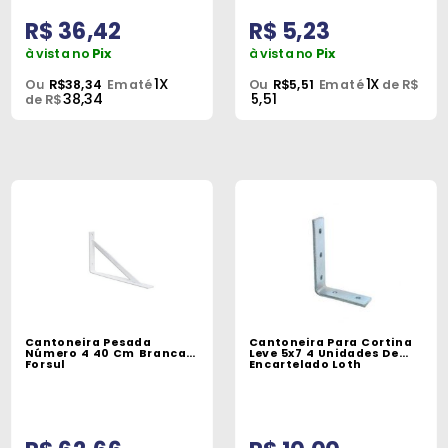
R$ 36,42
R$ 5,23
à vista no
Pix
à vista no
Pix
1X
1X
Ou
R$38,34
Em até
Ou
R$5,51
Em até
de R$
38,34
5,51
de R$
Cantoneira Pesada
Cantoneira Para Cortina
Número 4 40 Cm Branca
Leve 5x7 4 Unidades De
Forsul
Encartelado Loth