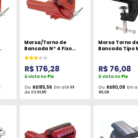
Morsa/Torno de
Morsa Torno d
Bancada N° 4 Fixo
Bancada Tipo M
r
Série Super- Somar
Vonder
R$ 176,28
R$ 76,08
à vista no
Pix
à vista no
Pix
Ou
R$185,56
Em até
Ou
R$80,08
Em a
X
3X
de R$
61,85
80,08