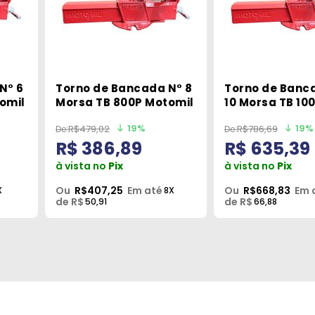
N° 6
Torno de Bancada N° 8
Torno de Banc
omil
Morsa TB 800P Motomil
10 Morsa TB 10
Motomil
19%
19%
R$479,02
R$786,69
R$ 386,89
R$ 635,39
à vista no
Pix
à vista no
Pix
Ou
R$407,25
Em até
Ou
R$668,83
Em 
X
8X
de R$
de R$
50,91
66,88