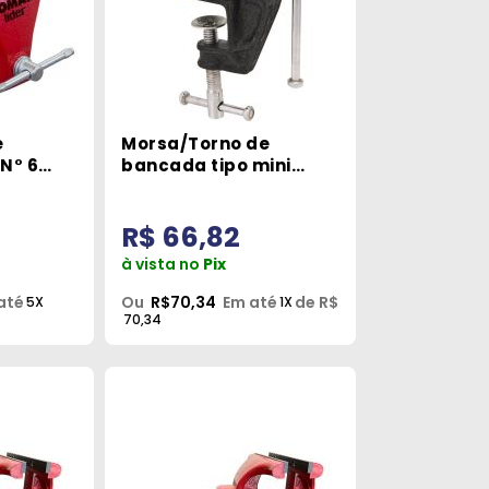
e
Morsa/Torno de
N° 6
bancada tipo mini
2.1/2- Vonder
R$ 66,82
à vista no
Pix
até
Ou
R$70,34
Em até
de R$
5X
1X
70,34