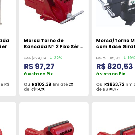
cada
Morsa Torno de
Morsa/Torno M
der
Bancada N° 2 Fixo Série
com Base Girat
Super Somar
260º- Sata
22%
19
R$124,84
R$1.015,92
R$ 97,27
R$ 820,53
à vista no
Pix
à vista no
Pix
e R$
Ou
R$102,39
Em até
Ou
R$863,72
Em 
2X
de R$
de R$
51,20
86,37