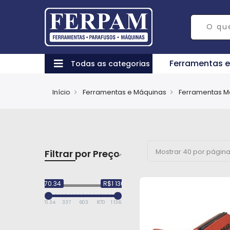
Ferramentas 
Todas as categorias
Início
Ferramentas e Máquinas
Ferramentas M
Filtrar por Preço
R$70.34
R$1 136.14
70.34
337
603
870
1 136.14