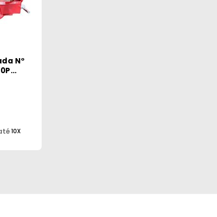
ada N°
00P
até
10X