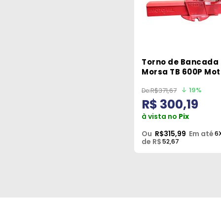
Torno de Bancada 
Morsa TB 600P Mot
19%
R$371,67
R$ 300,19
à vista no
Pix
Ou
R$315,99
Em até
6
de R$
52,67