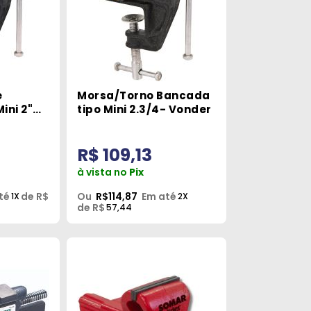
e
Morsa/Torno Bancada
ini 2"
tipo Mini 2.3/4- Vonder
R$ 109,13
à vista no
Pix
té
de R$
Ou
R$114,87
Em até
1X
2X
de R$
57,44