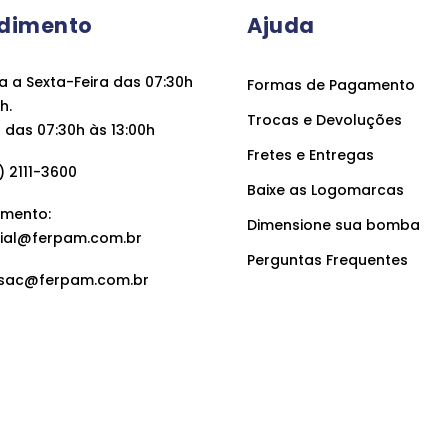
dimento
Ajuda
 a Sexta-Feira das 07:30h
Formas de Pagamento
h.
Trocas e Devoluções
das 07:30h às 13:00h
Fretes e Entregas
 2111-3600
Baixe as Logomarcas
mento:
Dimensione sua bomba
ial@ferpam.com.br
Perguntas Frequentes
sac@ferpam.com.br