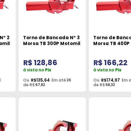
N° 2
Torno de Bancada N° 3
Torno de Banc
omil
Morsa TB 300P Motomil
Morsa TB 400P
R$ 128,86
R$ 166,22
à vista no
Pix
à vista no
Pix
Ou
R$135,64
Em até
Ou
R$174,97
Em 
X
2X
de R$
de R$
67,82
58,32