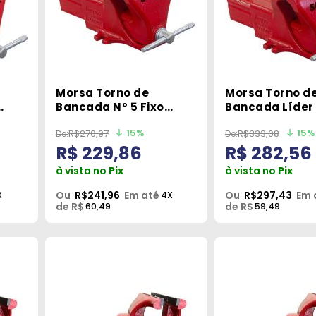
Morsa Torno de
Morsa Torno d
Bancada N° 5 Fixo
Bancada Líder 
Série Super Somar
Fixo Somar
15%
15%
R$270,97
R$333,08
R$ 229,86
R$ 282,56
à vista no
Pix
à vista no
Pix
Ou
R$241,96
Em até
Ou
R$297,43
Em 
X
4X
de R$
de R$
60,49
59,49