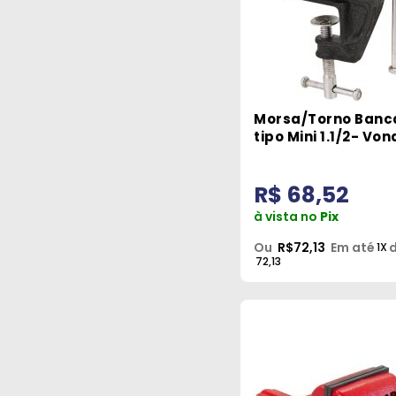
Morsa/Torno Ban
tipo Mini 1.1/2- Von
R$ 68,52
à vista no
Pix
Ou
R$72,13
Em até
d
1X
72,13