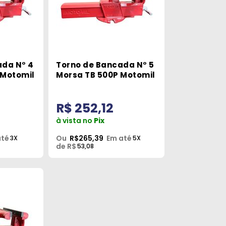
ada N° 4
Torno de Bancada N° 5
 Motomil
Morsa TB 500P Motomil
R$ 252,12
à vista no
Pix
até
Ou
R$265,39
Em até
3X
5X
de R$
53,08