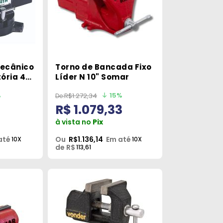
ecânico
Torno de Bancada Fixo
ória 4
Líder N 10" Somar
%
15%
R$1.272,34
R$ 1.079,33
à vista no
Pix
até
Ou
R$1.136,14
Em até
10X
10X
de R$
113,61