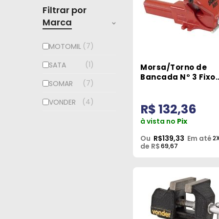
Filtrar por
Marca
7
MOTOMIL
1
SATA
Morsa/Torno de
Bancada N° 3 Fixo
7
SOMAR
Série Super- Soma
4
VONDER
R$ 132,36
à vista no
Pix
Ou
R$139,33
Em até
2
de R$
69,67