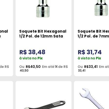
onal
Soquete Bit Hexagonal
Soquete Bit H
a
1/2 Pol. de 12mm Sata
1/2 Pol. de 7m
R$ 38,48
R$ 31,74
à vista no
Pix
à vista no
Pix
de R$
Ou
R$40,50
Em até
de R$
Ou
R$33,41
Em a
1X
40,50
33,41