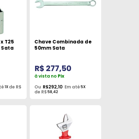
rx T25
Chave Combinada de
m Sata
50mm Sata
R$ 277,50
à vista no
Pix
té
de R$
Ou
R$292,10
Em até
1X
5X
de R$
58,42