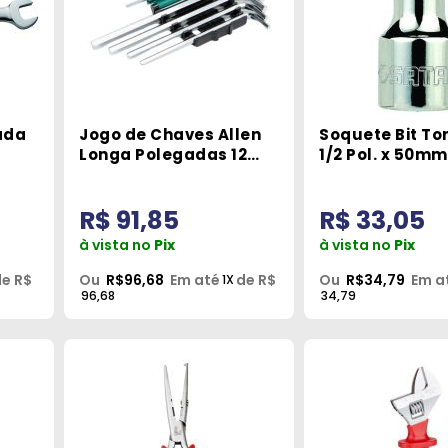
ada
Jogo de Chaves Allen
Soquete Bit To
Longa Polegadas 12
1/2 Pol. x 50m
Peças Sata
R$ 91,85
R$ 33,05
à vista no
Pix
à vista no
Pix
e R$
Ou
R$96,68
Em até
de R$
Ou
R$34,79
Em a
1X
96,68
34,79