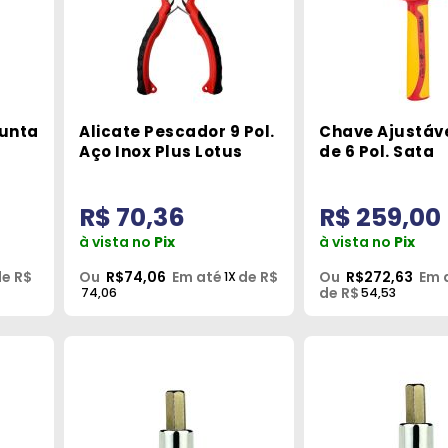
Junta
Alicate Pescador 9 Pol.
Chave Ajustáv
Aço Inox Plus Lotus
de 6 Pol. Sata
R$ 70,36
R$ 259,00
à vista no
Pix
à vista no
Pix
e R$
Ou
R$74,06
Em até
de R$
Ou
R$272,63
Em 
1X
de R$
74,06
54,53