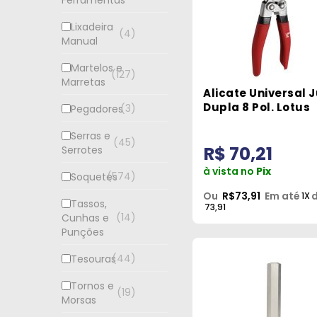
Ferramentas
Lixadeira
4
Manual
Martelos e
127
Marretas
Alicate Universal 
Dupla 8 Pol. Lotus
3
Pegadores
Serras e
45
R$ 70,21
Serrotes
à vista no
Pix
574
Soquetes
Ou
R$73,91
Em até
d
1X
Tassos,
73,91
14
Cunhas e
Punções
44
Tesouras
Tornos e
19
Morsas