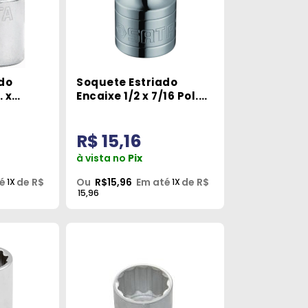
do
Soquete Estriado
. x
Encaixe 1/2 x 7/16 Pol.
Sata
R$ 15,16
à vista no
Pix
é
de R$
Ou
R$15,96
Em até
de R$
1X
1X
15,96