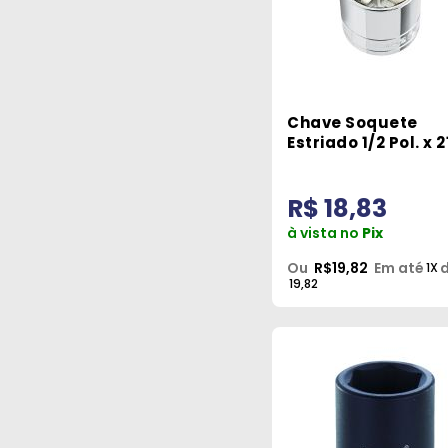
3
FAMASTIL
3
FERPAM
3
FOXLUX
Chave Soquete
Estriado 1/2 Pol. x
442
GEDORE
Sata
35
IRWIN
R$ 18,83
1
KEF
à vista no
Pix
1
KING TONY
Ou
R$19,82
Em até
d
1X
19,82
17
KRAUCHER
1
LUKMA
7
MAX
140
MAYLE