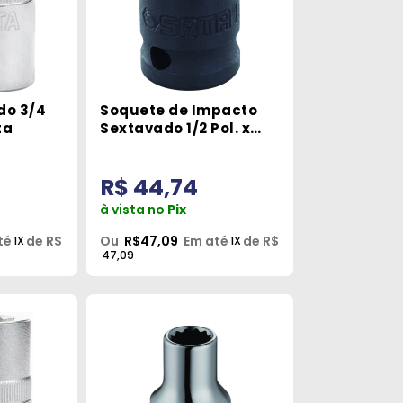
do 3/4
Soquete de Impacto
ta
Sextavado 1/2 Pol. x
30mm Sata
R$ 44,74
à vista no
Pix
té
de R$
Ou
R$47,09
Em até
de R$
1X
1X
47,09