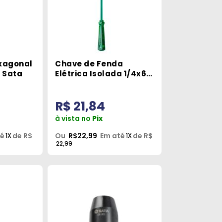
exagonal
Chave de Fenda
m Sata
Elétrica Isolada 1/4x6
Pol. Sata
R$ 21,84
à vista no
Pix
té
de R$
Ou
R$22,99
Em até
de R$
1X
1X
22,99