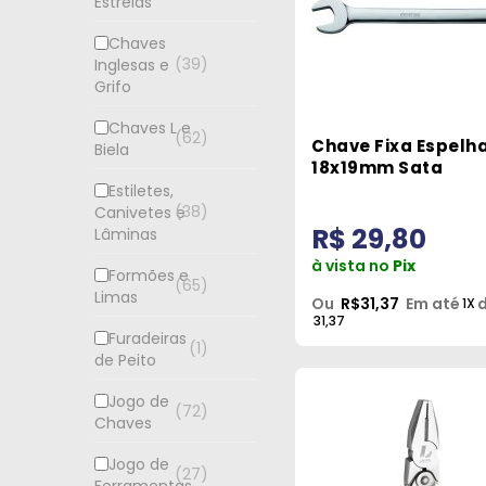
Estrelas
Chaves
39
Inglesas e
Grifo
Chaves L e
62
Chave Fixa Espelh
Biela
18x19mm Sata
Estiletes,
38
Canivetes e
R$ 29,80
Lâminas
à vista no
Pix
Formões e
65
Limas
Ou
R$31,37
Em até
d
1X
31,37
Furadeiras
1
de Peito
Jogo de
72
Chaves
Jogo de
27