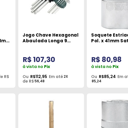
Jogo Chave Hexagonal
Soquete Estria
 21mm
Abaulada Longa 9
Pol. x 41mm Sa
Peças 1,5mm a 10mm
Sata
R$ 107,30
R$ 80,98
à vista no
Pix
à vista no
Pix
e R$
Ou
R$112,95
Em até
Ou
R$85,24
Em a
2X
de R$
56,48
85,24