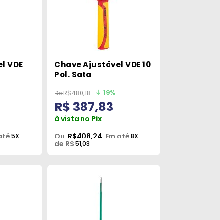
el VDE
Chave Ajustável VDE 10
Pol. Sata
19%
R$480,18
R$ 387,83
à vista no
Pix
até
Ou
R$408,24
Em até
5X
8X
de R$
51,03