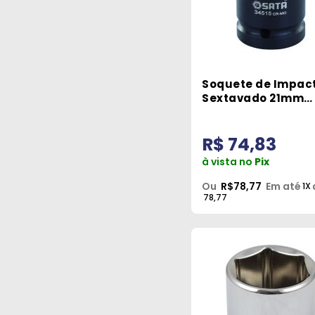
16
MOMFORT
7
MOTOMIL
41
MTX
Soquete de Impac
9
NOLL
Sextavado 21mm
9
NOVE54
Encaixe 3/4 Pol. Sa
15
PACETTA
R$ 74,83
à vista no
Pix
3
PARABONI
Ou
R$78,77
Em até
1X
1
RAIN BIRD
78,77
19
RAMADA
35
ROBUST
1
ROBUSTEC
7
ROCAST