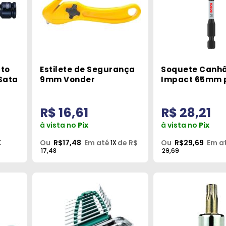
cto
Estilete de Segurança
Soquete Canh
 Sata
9mm Vonder
Impact 65mm 
Bits com Imã B
R$ 16,61
R$ 28,21
à vista no
Pix
à vista no
Pix
Ou
R$17,48
Em até
de R$
Ou
R$29,69
Em a
X
1X
17,48
29,69