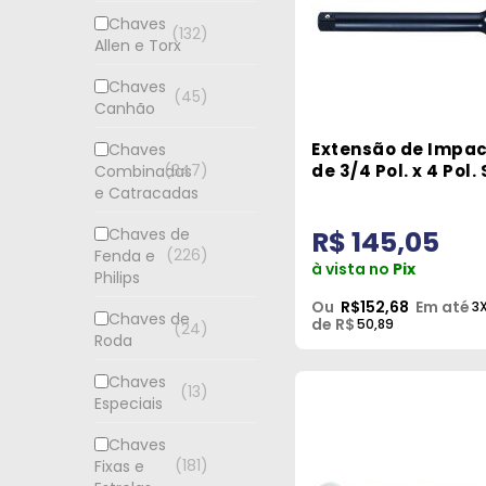
Chaves
132
Allen e Torx
Chaves
45
Canhão
Extensão de Impa
Chaves
de 3/4 Pol. x 4 Pol.
347
Combinadas
e Catracadas
R$ 145,05
Chaves de
226
Fenda e
à vista no
Pix
Philips
Ou
R$152,68
Em até
3
Chaves de
de R$
50,89
24
Roda
Chaves
13
Especiais
Chaves
181
Fixas e