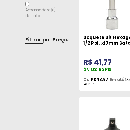
1
Amassadores
de Lata
Soquete Bit Hexag
Filtrar por Preço
1/2 Pol. x17mm Sat
R$15.67
R$1 689.2
R$ 41,77
15.67
434
852
1 271
1 689.2
à vista no
Pix
Ou
R$43,97
Em até
1X
43,97
Filtrar por
Marca
3
AMATOOLS
5
APEX