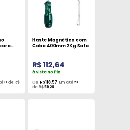
ão
Haste Magnética com
para
Cabo 400mm 2Kg Sata
osch
R$ 112,64
à vista no
Pix
té
de R$
Ou
R$118,57
Em até
1X
2X
de R$
59,29