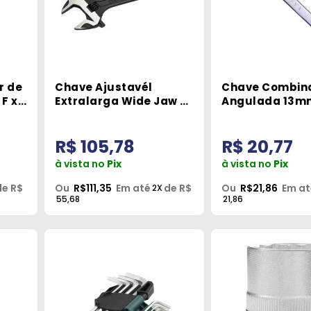
r de
Chave Ajustavél
Chave Combin
 F x
Extralarga Wide Jaw 8
Angulada 13m
Pol. Sata
R$ 105,78
R$ 20,77
à vista no
Pix
à vista no
Pix
de R$
Ou
R$111,35
Em até
de R$
Ou
R$21,86
Em at
2X
55,68
21,86