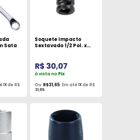
ada
Soquete Impacto
m Sata
Sextavado 1/2 Pol. x
18mm Sata
R$ 30,07
à vista no
Pix
é
de R$
Ou
R$31,65
Em até
de R$
1X
1X
31,65