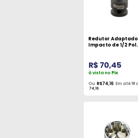
1
ATLAS
316
BELZER
1
BEMFIXA
54
BOSCH
Redutor Adaptado
Impacto de 1/2 Pol.
3/4 Pol. M Sata
12
CARBOGRAFITE
R$ 70,45
3
CIAR
à vista no
Pix
3
CID
Ou
R$74,16
Em até
1X
74,16
3
CORNETA
9
CORTAG
1
DAMBROZ
1
ÊDA
1
EXCELLENT