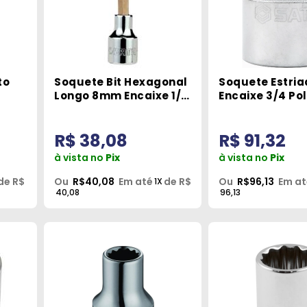
to
Soquete Bit Hexagonal
Soquete Estria
Longo 8mm Encaixe 1/2
Encaixe 3/4 Pol
ta
Pol. Sata
46mm Sata
R$ 38,08
R$ 91,32
à vista no
Pix
à vista no
Pix
de R$
Ou
R$40,08
Em até
de R$
Ou
R$96,13
Em at
1X
40,08
96,13