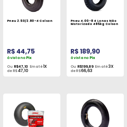
Máquinas
Iluminação
Pneu 2.50/2.80-4 Colson
Pneu 4.00-8 4 Lonas Não
Motorizado 485kg Colson
Materiais
de
Construção
R$ 44,75
R$ 189,90
Materiais
à vista no
Pix
à vista no
Pix
Elétricos
1X
3X
Ou
R$47,10
Em até
Ou
R$199,89
Em até
47,10
66,63
de R$
de R$
Materiais
Hidráulicos
e
Pneumáticos
Tintas
e
Químicos