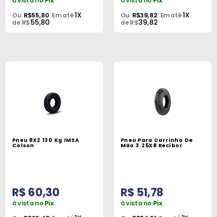
à vista no
Pix
à vista no
Pix
1X
1X
Ou
R$55,80
Em até
Ou
R$39,82
Em até
55,80
39,82
de R$
de R$
Pneu 8X2 130 Kg IMSA
Pneu Para Carrinho De
Colson
Mão 3.25X8 Recibor
R$ 60,30
R$ 51,78
à vista no
Pix
à vista no
Pix