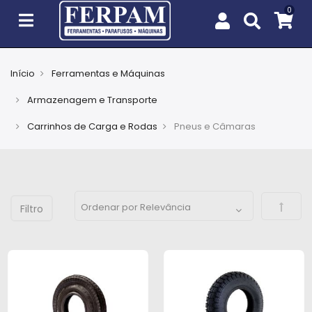
Início
Ferramentas e Máquinas
Agro
Armazenagem e Transporte
Casa
Carrinhos de Carga e Rodas
Pneus e Câmaras
e
Jardim
EPIs
Defini
Fixação
e
Cobertura
Ferramentas
e