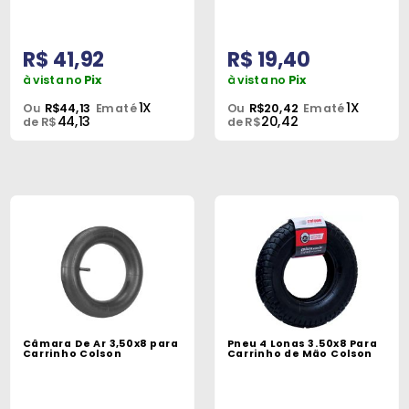
R$ 41,92
R$ 19,40
à vista no
Pix
à vista no
Pix
1X
1X
Ou
R$44,13
Em até
Ou
R$20,42
Em até
44,13
20,42
de R$
de R$
Câmara De Ar 3,50x8 para
Pneu 4 Lonas 3.50x8 Para
Carrinho Colson
Carrinho de Mão Colson