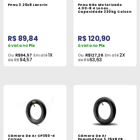
Pneu 3.25x8 Levorin
Pneu Não Motorizado
4.00-8 4 Lonas
Capacidade 230kg Colson
R$ 89,84
R$ 120,90
à vista no
Pix
à vista no
Pix
1X
2X
Ou
R$94,57
Em até
Ou
R$127,26
Em até
94,57
63,63
de R$
de R$
Câmara De Ar CP350-4
Câmara De Ar
Colson
Pneumática 3.25X8 FB