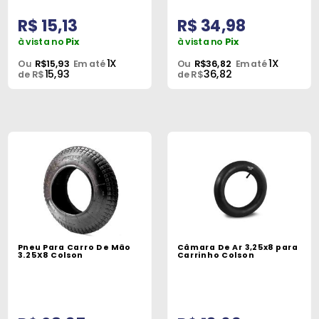
R$ 15,13
R$ 34,98
à vista no
Pix
à vista no
Pix
1X
1X
Ou
R$15,93
Em até
Ou
R$36,82
Em até
15,93
36,82
de R$
de R$
Pneu Para Carro De Mão
Câmara De Ar 3,25x8 para
3.25X8 Colson
Carrinho Colson