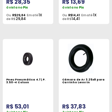
R$ 28,35
R$ 13,69
à vista no
Pix
à vista no
Pix
1X
1X
Ou
R$29,84
Em até
Ou
R$14,41
Em até
29,84
14,41
de R$
de R$
Pneu Pneumática 4.1\P.
Câmara de Ar 3.25x8 para
3.50-4 Colson
Carrinho Levorin
R$ 53,01
R$ 37,83