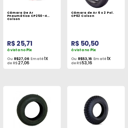
Peças
e
Câmara De Ar
Câmara de Ar 6 x 2 Pol.
Pneumática CP250-4
CP62 Colson
Acessórios
Colson
Oficina
Mecânica
R$ 25,71
R$ 50,50
à vista no
Pix
à vista no
Pix
1X
1X
Ou
R$27,06
Em até
Ou
R$53,16
Em até
27,06
53,16
de R$
de R$