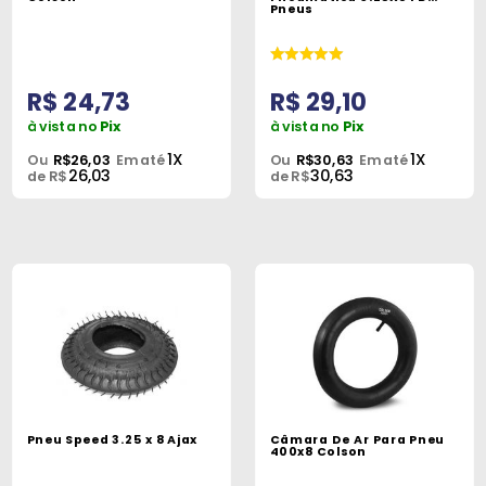
Pneus
R$ 24,73
R$ 29,10
à vista no
Pix
à vista no
Pix
1X
1X
Ou
R$26,03
Em até
Ou
R$30,63
Em até
26,03
30,63
de R$
de R$
Pneu Speed 3.25 x 8 Ajax
Câmara De Ar Para Pneu
400x8 Colson