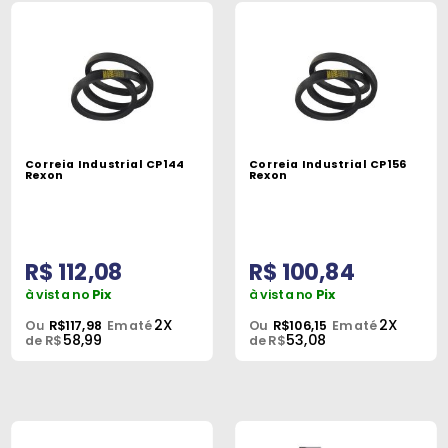
Correia Industrial CP144
Correia Industrial CP156
Rexon
Rexon
R$ 112,08
R$ 100,84
à vista no
Pix
à vista no
Pix
2X
2X
Ou
R$117,98
Em até
Ou
R$106,15
Em até
58,99
53,08
de R$
de R$