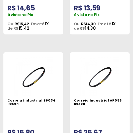
R$ 14,65
R$ 13,59
à vista no
Pix
à vista no
Pix
1X
1X
Ou
R$15,42
Em até
Ou
R$14,30
Em até
15,42
14,30
de R$
de R$
Correia Industrial BP034
Correia Industrial AP086
Rexon
Rexon
R$ 15,80
R$ 25,67