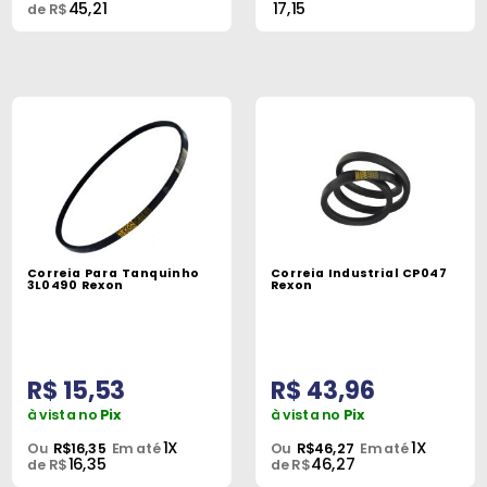
45,21
17,15
de R$
Correia Para Tanquinho
Correia Industrial CP047
3L0490 Rexon
Rexon
R$ 15,53
R$ 43,96
à vista no
Pix
à vista no
Pix
1X
1X
Ou
R$16,35
Em até
Ou
R$46,27
Em até
16,35
46,27
de R$
de R$