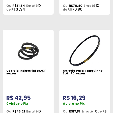
1X
1X
Ou
R$31,34
Em até
Ou
R$70,80
Em até
31,34
70,80
de R$
de R$
Correia Industrial BX031
Correia Para Tanquinho
Rexon
3L0470 Rexon
R$ 42,95
R$ 16,29
à vista no
Pix
à vista no
Pix
1X
1X
Ou
R$45,21
Em até
Ou
R$17,15
Em até
de R$