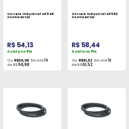
Correia Industrial AP046
Correia Industrial AP052
Continental
Continental
R$ 54,13
R$ 58,44
à vista no
Pix
à vista no
Pix
1X
1X
Ou
R$56,98
Em até
Ou
R$61,52
Em até
56,98
61,52
de R$
de R$