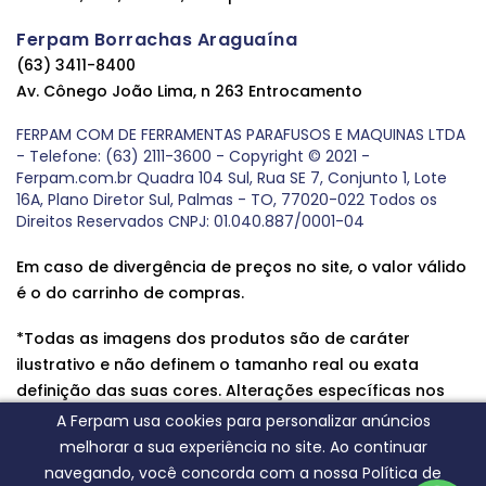
Ferpam Borrachas Araguaína
(63) 3411-8400
Av. Cônego João Lima, n 263 Entrocamento
FERPAM COM DE FERRAMENTAS PARAFUSOS E MAQUINAS LTDA
- Telefone: (63) 2111-3600 - Copyright © 2021 -
Ferpam.com.br Quadra 104 Sul, Rua SE 7, Conjunto 1, Lote
16A, Plano Diretor Sul, Palmas - TO, 77020-022 Todos os
Direitos Reservados CNPJ: 01.040.887/0001-04
Em caso de divergência de preços no site, o valor válido
é o do carrinho de compras.
*Todas as imagens dos produtos são de caráter
ilustrativo e não definem o tamanho real ou exata
definição das suas cores. Alterações específicas nos
produtos poderão ocorrer sem aviso prévio dos
A Ferpam usa cookies para personalizar anúncios
fornecedores, qualquer dúvida sobre nossos produtos
melhorar a sua experiência no site. Ao continuar
entre em contato conosco.
navegando, você concorda com a nossa Política de