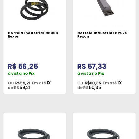
Correia Industrial CP068
Correia Industrial CP070
Rexon
Rexon
R$ 56,25
R$ 57,33
à vista no
Pix
à vista no
Pix
1X
1X
Ou
R$59,21
Em até
Ou
R$60,35
Em até
59,21
60,35
de R$
de R$