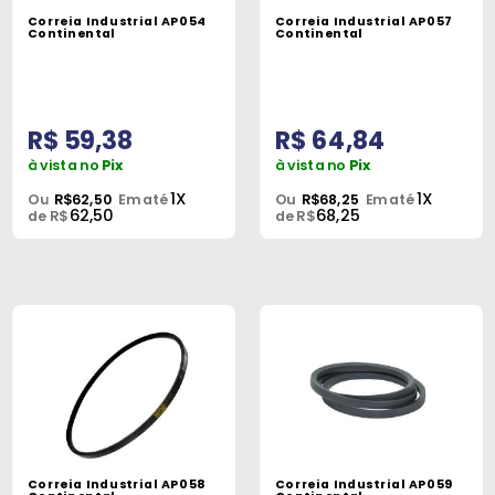
Correia Industrial AP054
Correia Industrial AP057
Continental
Continental
R$ 59,38
R$ 64,84
à vista no
Pix
à vista no
Pix
1X
1X
Ou
R$62,50
Em até
Ou
R$68,25
Em até
62,50
68,25
de R$
de R$
Correia Industrial AP058
Correia Industrial AP059