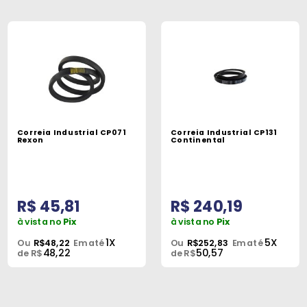
Correia Industrial CP071
Correia Industrial CP131
Rexon
Continental
R$ 45,81
R$ 240,19
à vista no
Pix
à vista no
Pix
1X
5X
Ou
R$48,22
Em até
Ou
R$252,83
Em até
48,22
50,57
de R$
de R$