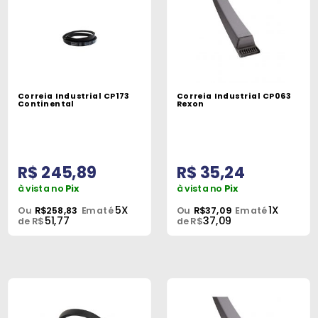
Correia Industrial CP173
Correia Industrial CP063
Continental
Rexon
R$ 245,89
R$ 35,24
à vista no
Pix
à vista no
Pix
5X
1X
Ou
R$258,83
Em até
Ou
R$37,09
Em até
51,77
37,09
de R$
de R$