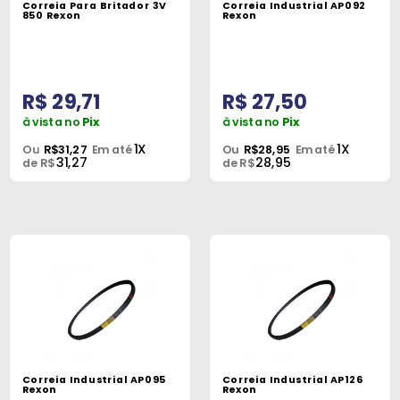
Correia Para Britador 3V
Correia Industrial AP092
Peças
850 Rexon
Rexon
e
Acessórios
R$ 29,71
R$ 27,50
Oficina
Mecânica
à vista no
Pix
à vista no
Pix
1X
1X
Ou
R$31,27
Em até
Ou
R$28,95
Em até
31,27
28,95
de R$
de R$
Correia Industrial AP095
Correia Industrial AP126
Rexon
Rexon