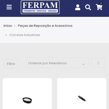
Início
Peças de Reposição e Acessórios
Agro
Correias Industriais
Casa
e
Jardim
Defini
EPIs
Fixação
e
Cobertura
Ferramentas
e