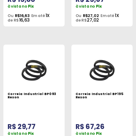
à vista no
Pix
à vista no
Pix
1X
1X
Ou
R$16,63
Em até
Ou
R$27,02
Em até
16,63
27,02
de R$
de R$
Correia Industrial BP093
Correia Industrial BP195
Rexon
Rexon
R$ 29,77
R$ 67,26
à vista no
Pix
à vista no
Pix