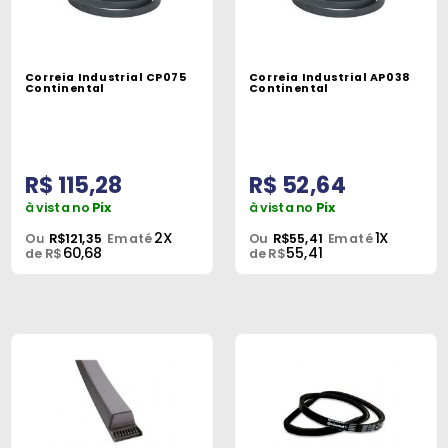
Correia Industrial CP075
Correia Industrial AP038
Continental
Continental
R$ 115,28
R$ 52,64
à vista no
Pix
à vista no
Pix
2X
1X
Ou
R$121,35
Em até
Ou
R$55,41
Em até
60,68
55,41
de R$
de R$