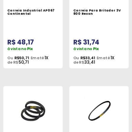
Máquinas
Correia Industrial AP067
Correia Para Britador 3V
Continental
800 Rexon
Iluminação
Materiais
de
R$ 48,17
R$ 31,74
Construção
à vista no
Pix
à vista no
Pix
Materiais
1X
1X
Ou
R$50,71
Em até
Ou
R$33,41
Em até
50,71
33,41
Elétricos
de R$
de R$
Materiais
Hidráulicos
e
Pneumáticos
Tintas
e
Químicos