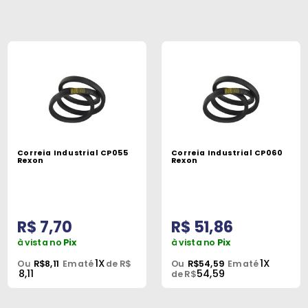
Correia Industrial CP055
Correia Industrial CP060
Rexon
Rexon
R$ 7,70
R$ 51,86
à vista no
Pix
à vista no
Pix
1X
1X
Ou
R$8,11
Em até
de R$
Ou
R$54,59
Em até
8,11
54,59
de R$