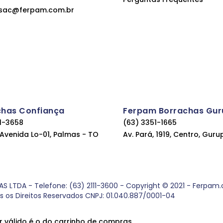
sac@ferpam.com.br
chas Confiança
Ferpam Borrachas Gur
11-3658
(63) 3351-1665
, Avenida Lo-01, Palmas - TO
Av. Pará, 1919, Centro, Guru
DA - Telefone: (63) 2111-3600 - Copyright © 2021 - Ferpam.com
os os Direitos Reservados CNPJ: 01.040.887/0001-04
r válido é o do carrinho de compras.