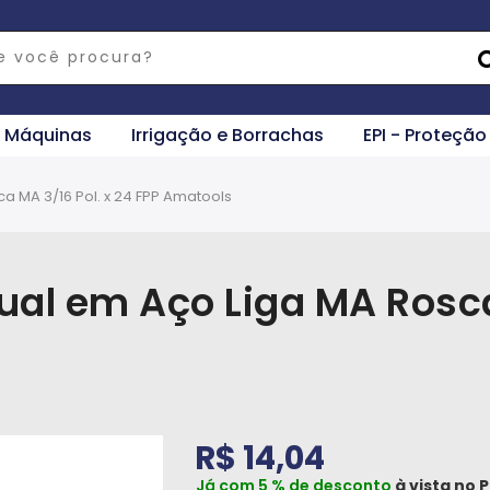
e Máquinas
Irrigação e Borrachas
EPI - Proteção
 MA 3/16 Pol. x 24 FPP Amatools
al em Aço Liga MA Rosca 
R$ 14,04
Já com 5 % de desconto
à vista no
P