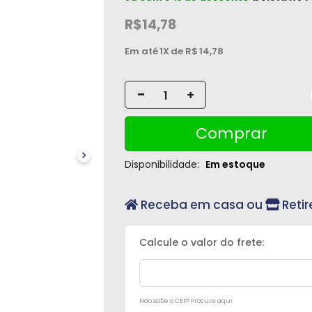
R$14,78
Em até
1X
de R$
14,78
-
+
Comprar
Disponibilidade:
Em estoque
Receba em casa ou
Retir
Não sabe o CEP? Procure aqui