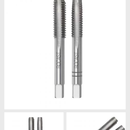
Máquinas
Iluminação
Materiais
de
Construção
Materiais
Elétricos
Materiais
Hidráulicos
e
Pneumáticos
Tintas
e
Químicos