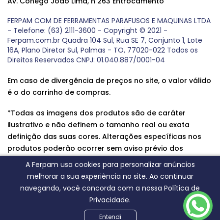
Av. Cônego João Lima, n 263 Entrocamento
FERPAM COM DE FERRAMENTAS PARAFUSOS E MAQUINAS LTDA
- Telefone: (63) 2111-3600 - Copyright © 2021 -
Ferpam.com.br Quadra 104 Sul, Rua SE 7, Conjunto 1, Lote
16A, Plano Diretor Sul, Palmas - TO, 77020-022 Todos os
Direitos Reservados CNPJ: 01.040.887/0001-04
Em caso de divergência de preços no site, o valor válido
é o do carrinho de compras.
*Todas as imagens dos produtos são de caráter
ilustrativo e não definem o tamanho real ou exata
definição das suas cores. Alterações específicas nos
produtos poderão ocorrer sem aviso prévio dos
fornecedores, qualquer dúvida sobre nossos produtos
A Ferpam usa cookies para personalizar anúncios
entre em contato conosco.
melhorar a sua experiência no site. Ao continuar
navegando, você concorda com a nossa Política de
Privacidade.
Entendi