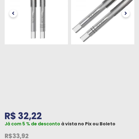
Peças
e
Acessórios
Oficina
Mecânica
R$ 32,22
Já com 5 % de desconto
à vista no
Pix
ou
Boleto
R$33,92