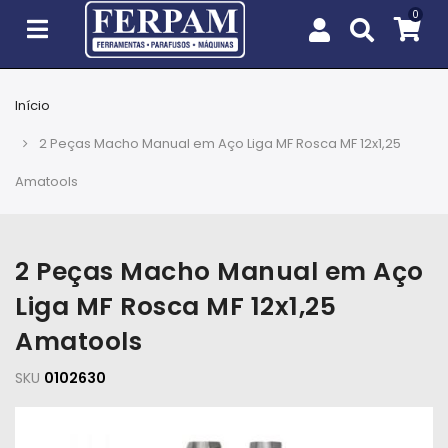
Início
Agro
2 Peças Macho Manual em Aço Liga MF Rosca MF 12x1,25
Casa
Amatools
e
Jardim
2 Peças Macho Manual em Aço
EPIs
Liga MF Rosca MF 12x1,25
Fixação
Amatools
e
Cobertura
SKU
0102630
Ferramentas
e