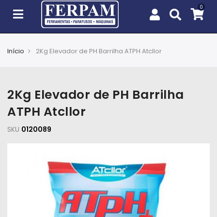
Início
2Kg Elevador de PH Barrilha ATPH Atcllor
Agro
Casa
2Kg Elevador de PH Barrilha
e
Jardim
ATPH Atcllor
SKU
EPIs
0120089
Fixação
e
Cobertura
Ferramentas
e