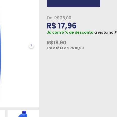
R$28,00
R$ 17,96
Já com 5 % de desconto
à vista no
P
R$18,90
Em até
1X
de R$
18,90