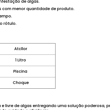
infestação de algas.
os com menor quantidade de produto.
tempo.
o rótulo.
Atcllor
1 Litro
Piscina
Choque
a e livre de algas entregando uma solução poderosa, p