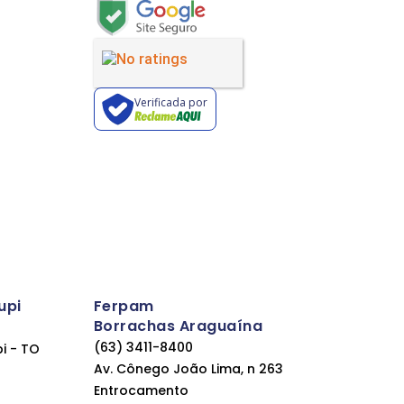
Verificada por
upi
Ferpam
Borrachas Araguaína
(63) 3411-8400
pi - TO
Av. Cônego João Lima, n 263
Entrocamento