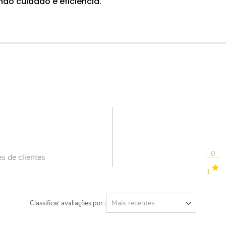
do cuidado e eficiência.
0
s de clientes
1
Classificar avaliações por :