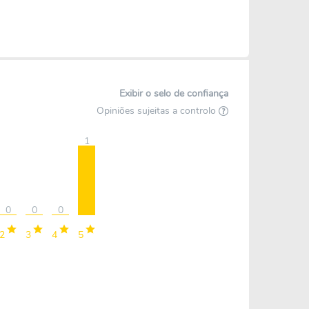
Exibir o selo de confiança
Opiniões sujeitas a controlo
1
0
0
0
2
3
4
5