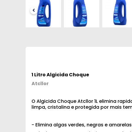
1 Litro Algicida Choque
Atcllor
O Algicida Choque Atcllor 1L elimina rap
limpa, cristalina e protegida por mais t
- Elimina algas verdes, negras e amarel