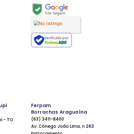
Verificada por
upi
Ferpam
Borrachas Araguaína
(63) 3411-8400
pi - TO
Av. Cônego João Lima, n 263
Entrocamento