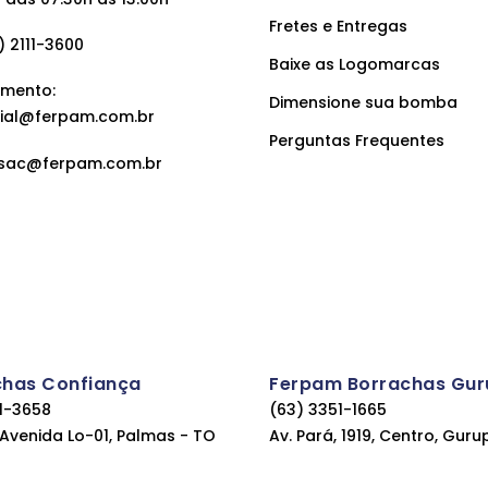
Fretes e Entregas
 2111-3600
Baixe as Logomarcas
mento:
Dimensione sua bomba
ial@ferpam.com.br
Perguntas Frequentes
sac@ferpam.com.br
chas Confiança
Ferpam Borrachas Gur
11-3658
(63) 3351-1665
, Avenida Lo-01, Palmas - TO
Av. Pará, 1919, Centro, Guru