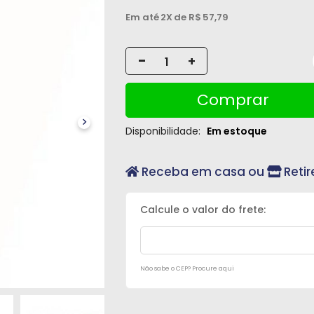
Em até
2X
de R$
57,79
-
+
Comprar
Disponibilidade:
Em estoque
Receba em casa ou
Retir
Não sabe o CEP? Procure aqui