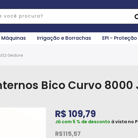
e Máquinas
Irrigação e Borrachas
EPI - Proteção
0 J02 Gedore
Internos Bico Curvo 8000
R$ 109,79
Já com 5 % de desconto
à vista no
P
R$115,57