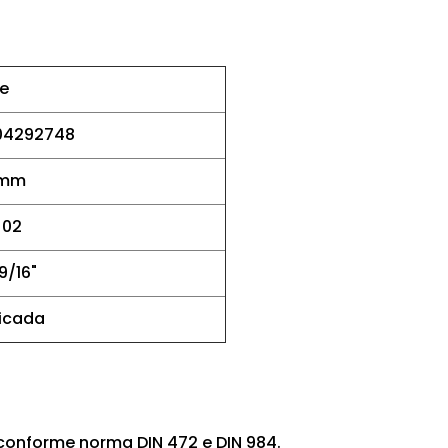
e
04292748
3mm
J02
9/16"
ficada
 conforme norma DIN 472 e DIN 984.