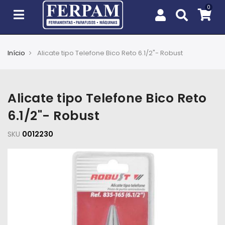
Início
Alicate tipo Telefone Bico Reto 6.1/2"- Robust
Agro
Casa
Alicate tipo Telefone Bico Reto
e
Jardim
6.1/2"- Robust
SKU
EPIs
0012230
Fixação
e
Cobertura
Ferramentas
e