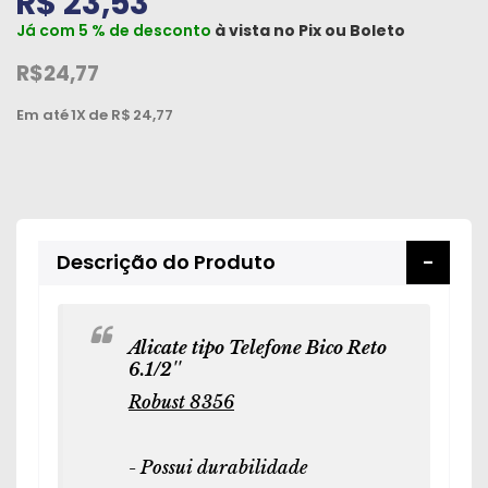
R$ 23,53
Peças
Já com 5 % de desconto
à vista no
Pix
ou
Boleto
e
R$24,77
Acessórios
Em até
1X
de R$
24,77
Oficina
Mecânica
Descrição do Produto
Alicate tipo Telefone Bico Reto
6.1/2''
Robust 8356
- Possui durabilidade