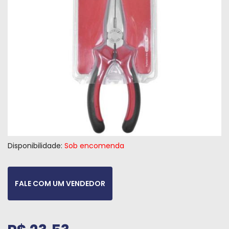
Máquinas
Iluminação
Materiais
de
Construção
Materiais
Elétricos
Materiais
Hidráulicos
Disponibilidade:
Sob encomenda
e
Pneumáticos
FALE COM UM VENDEDOR
Tintas
e
Químicos