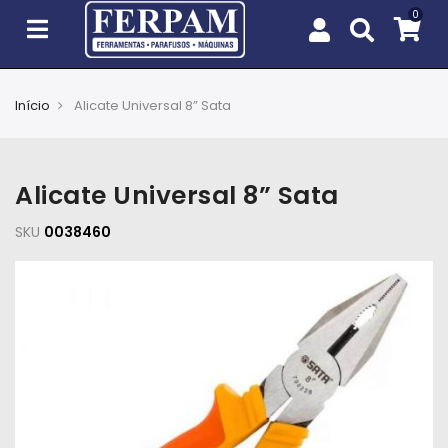
Início
Alicate Universal 8” Sata
Agro
Casa
Alicate Universal 8” Sata
e
Jardim
SKU
0038460
EPIs
Fixação
e
Cobertura
Ferramentas
e