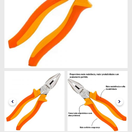
Máquinas
Iluminação
Materiais
de
Construção
Materiais
Elétricos
Materiais
Hidráulicos
e
Pneumáticos
Tintas
e
Químicos