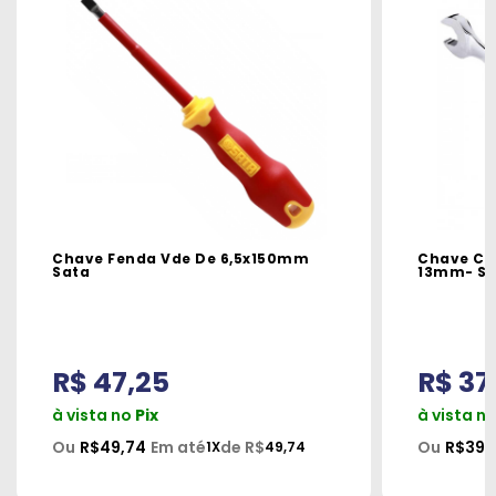
Chave Fenda Vde De 6,5x150mm
Chave Co
Sata
13mm- Sa
R$ 47,25
R$ 37
à vista no
Pix
à vista n
Ou
R$49,74
Em até
de R$
Ou
R$39,
1X
49,74