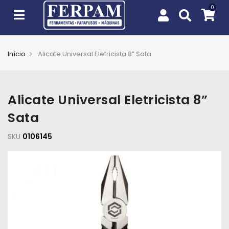
Início
Alicate Universal Eletricista 8” Sata
Agro
Casa
Alicate Universal Eletricista 8”
e
Jardim
Sata
SKU
EPIs
0106145
Fixação
e
Cobertura
Ferramentas
e