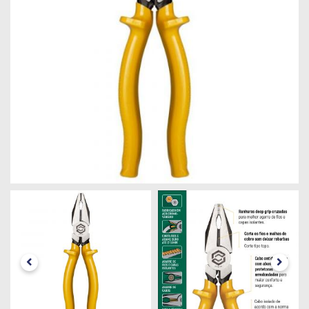
Máquinas
Iluminação
Materiais
de
Construção
Materiais
Elétricos
Materiais
Hidráulicos
e
Pneumáticos
Tintas
e
Químicos