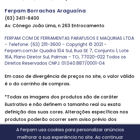
Ferpam Borrachas Araguaína
(63) 3411-8400
Av. Cônego João Lima, n 263 Entrocamento
FERPAM COM DE FERRAMENTAS PARAFUSOS E MAQUINAS LTDA
- Telefone: (63) 2111-3600 - Copyright © 2021 -
Ferpam.com.br Quadra 104 Sul, Rua SE 7, Conjunto 1, Lote
16A, Plano Diretor Sul, Palmas - TO, 77020-022 Todos os
Direitos Reservados CNPJ: 01.040.887/0001-04
Em caso de divergência de preços no site, o valor válido
é o do carrinho de compras.
*Todas as imagens dos produtos são de caráter
ilustrativo e não definem o tamanho real ou exata
definição das suas cores. Alterações específicas nos
produtos poderão ocorrer sem aviso prévio dos
fornecedores, qualquer dúvida sobre nossos produtos
A Ferpam usa cookies para personalizar anúncios
entre em contato conosco.
melhorar a sua experiência no site. Ao continuar