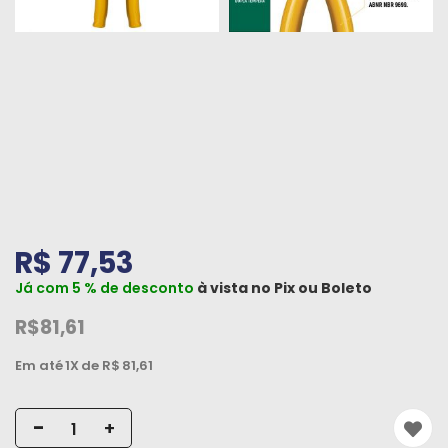
Peças
e
Acessórios
Oficina
Mecânica
R$ 77,53
Já com 5 % de desconto
à vista no
Pix
ou
Boleto
R$81,61
Em até
1X
de R$
81,61
-
+