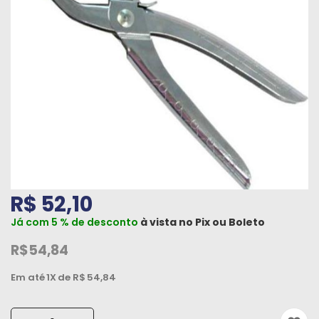
Máquinas
Iluminação
Materiais
de
Construção
Materiais
Elétricos
Materiais
R$ 52,10
Hidráulicos
e
Já com 5 % de desconto
à vista no
Pix
ou
Boleto
Pneumáticos
R$54,84
Tintas
Em até
1X
de R$
54,84
e
Químicos