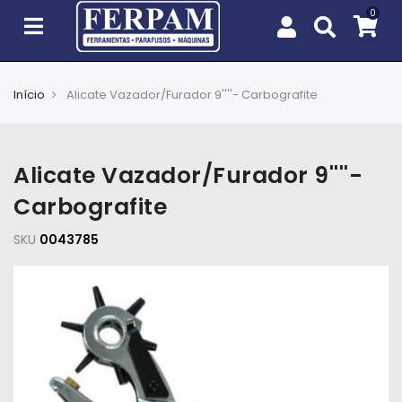
Início
Alicate Vazador/Furador 9''''- Carbografite
Agro
Casa
Alicate Vazador/Furador 9''''-
e
Jardim
Carbografite
SKU
EPIs
0043785
Fixação
e
Cobertura
Ferramentas
e