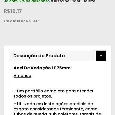
Já com 5 % de desconto
à vista no
Pix
ou
Boleto
R$10,17
Em até
1X
de R$
10,17
Descrição do Produto
Anel De Vedação LF 75mm
Amanco
- Um portfólio completo para atender
todos os projetos.
- Utilizada em instalações prediais de
esgoto considerados terminante, como:
tubos de queda, sub coletores, ramais de