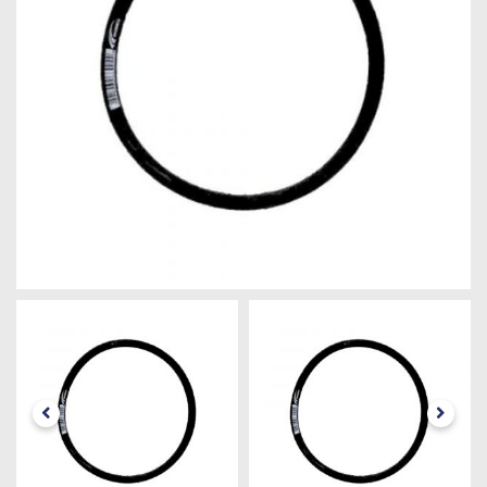
Máquinas
Iluminação
Materiais
de
Construção
Materiais
Elétricos
Materiais
Hidráulicos
e
Pneumáticos
Tintas
e
Químicos