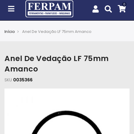
Início
Anel De Vedação LF 75mm Amanco
Agro
Casa
Anel De Vedação LF 75mm
e
Jardim
Amanco
SKU
EPIs
0035366
Fixação
e
Cobertura
Ferramentas
e