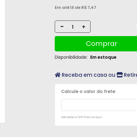
Em até
1X
de R$
7,47
-
+
Comprar
Disponibilidade:
Em estoque
Receba em casa ou
Retir
Não sabe o CEP? Procure aqui