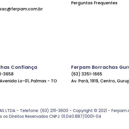
Perguntas Frequentes
sac@ferpam.com.br
chas Confiança
Ferpam Borrachas Gur
11-3658
(63) 3351-1665
, Avenida Lo-01, Palmas - TO
Av. Pará, 1919, Centro, Guru
DA - Telefone: (63) 2111-3600 - Copyright © 2021 - Ferpam.com
os os Direitos Reservados CNPJ: 01.040.887/0001-04