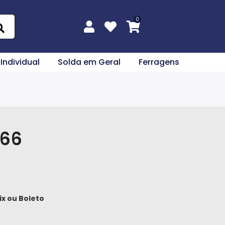
 Individual
Solda em Geral
Ferragens
666
ix
ou
Boleto