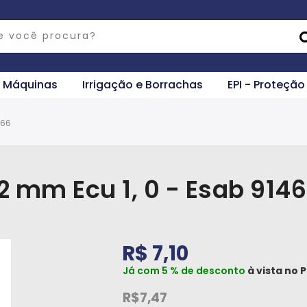
e Máquinas
Irrigação e Borrachas
EPI - Proteção
666
2 mm Ecu 1, 0 - Esab 914
R$ 7,10
Já com 5 % de desconto
à vista no
P
R$7,47