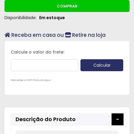
Peças
COMPRAR
e
Disponibilidade:
Em estoque
Acessórios
Oficina
Receba em casa ou
Retire na loja
Mecânica
Não sabe o CEP? Procure aqui
Descrição do Produto