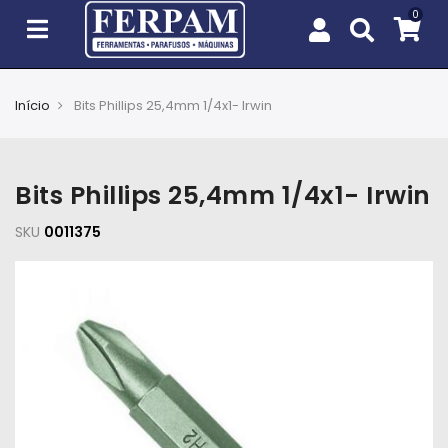
Início
Bits Phillips 25,4mm 1/4x1- Irwin
Agro
Casa
Bits Phillips 25,4mm 1/4x1- Irwin
e
Jardim
SKU
0011375
EPIs
Fixação
e
Cobertura
Ferramentas
e