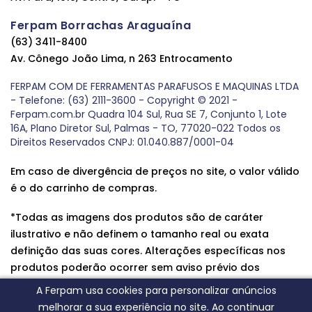
Ferpam Borrachas Araguaína
(63) 3411-8400
Av. Cônego João Lima, n 263 Entrocamento
FERPAM COM DE FERRAMENTAS PARAFUSOS E MAQUINAS LTDA
- Telefone: (63) 2111-3600 - Copyright © 2021 -
Ferpam.com.br Quadra 104 Sul, Rua SE 7, Conjunto 1, Lote
16A, Plano Diretor Sul, Palmas - TO, 77020-022 Todos os
Direitos Reservados CNPJ: 01.040.887/0001-04
Em caso de divergência de preços no site, o valor válido
é o do carrinho de compras.
*Todas as imagens dos produtos são de caráter
ilustrativo e não definem o tamanho real ou exata
definição das suas cores. Alterações específicas nos
produtos poderão ocorrer sem aviso prévio dos
fornecedores, qualquer dúvida sobre nossos produtos
A Ferpam usa cookies para personalizar anúncios
entre em contato conosco.
melhorar a sua experiência no site. Ao continuar