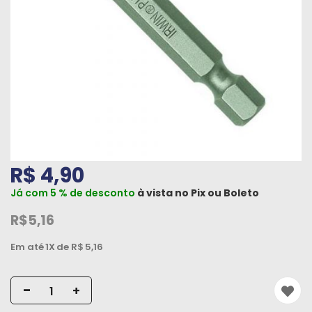
Máquinas
Iluminação
Materiais
de
Construção
Materiais
Elétricos
R$ 4,90
Materiais
Já com 5 % de desconto
à vista no
Pix
ou
Boleto
Hidráulicos
e
R$5,16
Pneumáticos
Em até
1X
de R$
5,16
Tintas
e
-
+
Químicos