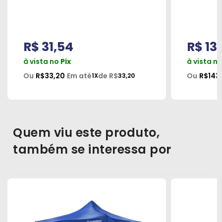
R$ 31,54
R$ 13
à vista no
Pix
à vista n
Ou
R$33,20
Em até
de R$
Ou
R$143
1X
33,20
Quem viu este produto,
também se interessa por