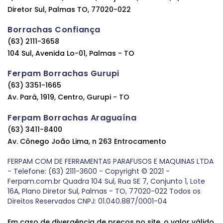
Diretor Sul, Palmas TO, 77020-022
Borrachas Confiança
(63) 2111-3658
104 Sul, Avenida Lo-01, Palmas - TO
Ferpam Borrachas Gurupi
(63) 3351-1665
Av. Pará, 1919, Centro, Gurupi - TO
Ferpam Borrachas Araguaína
(63) 3411-8400
Av. Cônego João Lima, n 263 Entrocamento
FERPAM COM DE FERRAMENTAS PARAFUSOS E MAQUINAS LTDA
- Telefone: (63) 2111-3600 - Copyright © 2021 -
Ferpam.com.br Quadra 104 Sul, Rua SE 7, Conjunto 1, Lote
16A, Plano Diretor Sul, Palmas - TO, 77020-022 Todos os
Direitos Reservados CNPJ: 01.040.887/0001-04
Em caso de divergência de preços no site, o valor válido