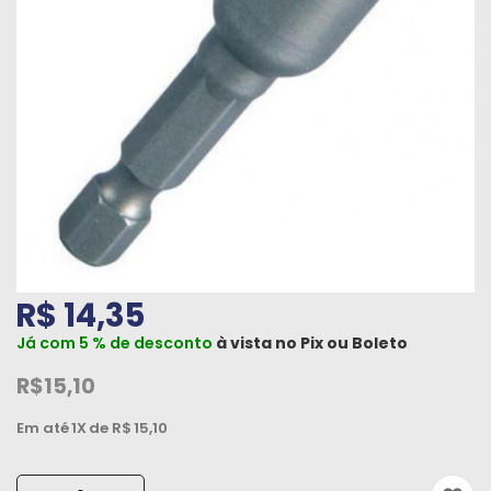
Máquinas
Iluminação
Materiais
de
Construção
Materiais
Elétricos
Materiais
R$ 14,35
Hidráulicos
e
Já com 5 % de desconto
à vista no
Pix
ou
Boleto
Pneumáticos
R$15,10
Tintas
Em até
1X
de R$
15,10
e
Químicos