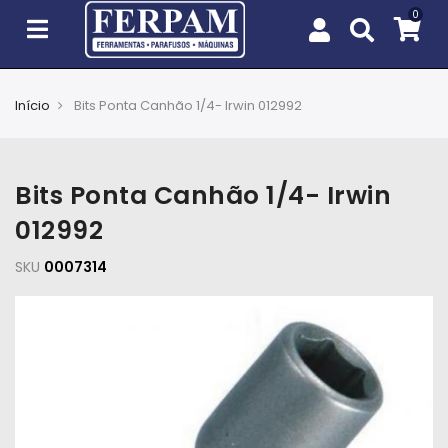
Início
Bits Ponta Canhão 1/4- Irwin 012992
Agro
Casa
Bits Ponta Canhão 1/4- Irwin
e
Jardim
012992
SKU
EPIs
0007314
Fixação
e
Cobertura
Ferramentas
e