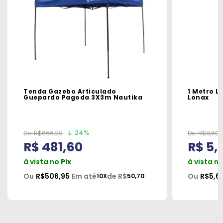
Tenda Gazebo Articulado
1 Metro L
Guepardo Pagoda 3X3m Nautika
Lonax
24%
De:
R$666,20
De:
R$8,60
R$ 481,60
R$ 5,
à vista no
Pix
à vista n
Ou
R$506,95
Em até
de R$
Ou
R$5,6
10X
50,70