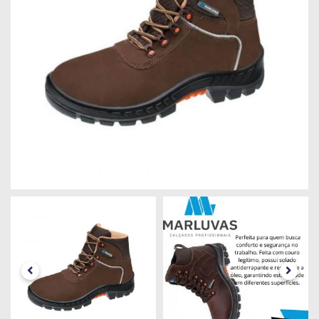
Máquinas
Iluminação
Materiais
de
Construção
Materiais
Elétricos
Materiais
Hidráulicos
e
Pneumáticos
Tintas
e
Químicos