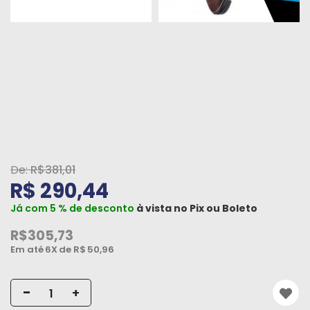
Peças
e
Acessórios
Oficina
Mecânica
R$381,01
R$ 290,44
Já com 5 % de desconto
à vista no
Pix
ou
Boleto
R$305,73
Em até
6X
de R$
50,96
-
+