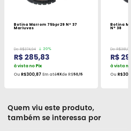
Botina Marrom 75bpr29 N° 37
Botina M
Marluvas
Nº 38
20%
De:
R$374,94
De:
R$381,01
R$ 285,83
R$ 29
à vista no
Pix
à vista n
Ou
R$300,87
Em até
de R$
Ou
R$305
6X
50,15
Quem viu este produto,
também se interessa por