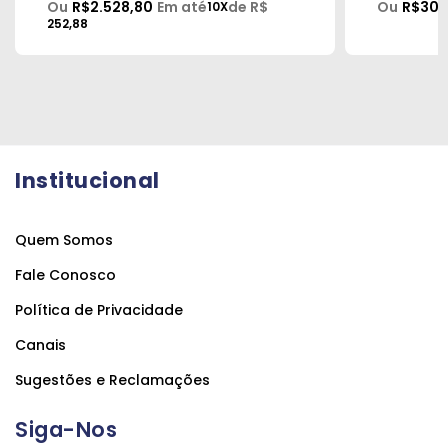
Ou
R$2.528,80
Em até
de R$
Ou
R$300
10X
252,88
Institucional
Quem Somos
Fale Conosco
Política de Privacidade
Canais
Sugestões e Reclamações
Siga-Nos