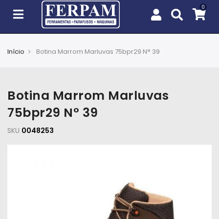
Início
Botina Marrom Marluvas 75bpr29 N° 39
Agro
Casa
Botina Marrom Marluvas
e
Jardim
75bpr29 N° 39
SKU
EPIs
0048253
Fixação
e
Cobertura
Ferramentas
e