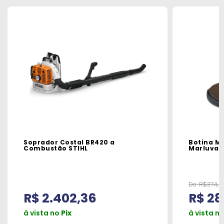
Soprador Costal BR420 a
Botina M
Combustão STIHL
Marluvas
De:
R$374,9
R$ 2.402,36
R$ 28
à vista no
Pix
à vista n