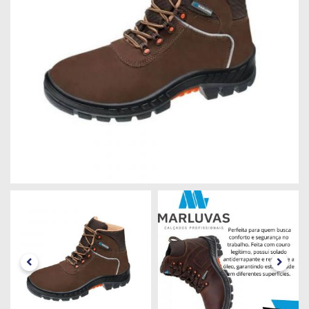
Máquinas
Iluminação
Materiais
de
Construção
Materiais
Elétricos
Materiais
Hidráulicos
e
Pneumáticos
Tintas
e
Químicos