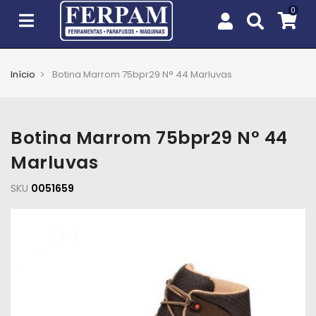
Início
Botina Marrom 75bpr29 N° 44 Marluvas
Agro
Casa
Botina Marrom 75bpr29 N° 44
e
Jardim
Marluvas
SKU
EPIs
0051659
Fixação
e
Cobertura
Ferramentas
e