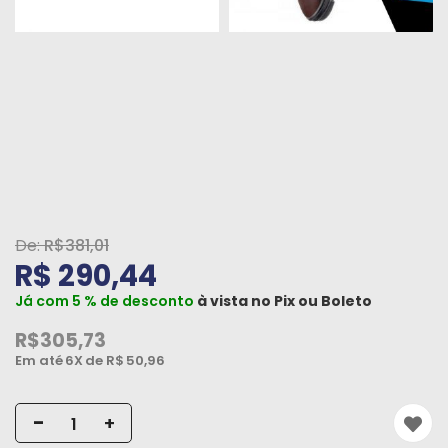
Peças
e
Acessórios
Oficina
Mecânica
R$381,01
R$ 290,44
Já com 5 % de desconto
à vista no
Pix
ou
Boleto
R$305,73
Em até
6X
de R$
50,96
-
+