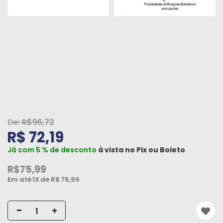
Peças
e
Acessórios
Oficina
Mecânica
R$96,72
R$ 72,19
Já com 5 % de desconto
à vista no
Pix
ou
Boleto
R$75,99
Em até
1X
de R$
75,99
-
+