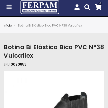
Início
Botina Bi Elástico Bico PVC N°38 Vulcaflex
Agro
Casa
Botina Bi Elástico Bico PVC N°38
e
Jardim
Vulcaflex
SKU
EPIs
0020853
Fixação
e
Cobertura
Ferramentas
e