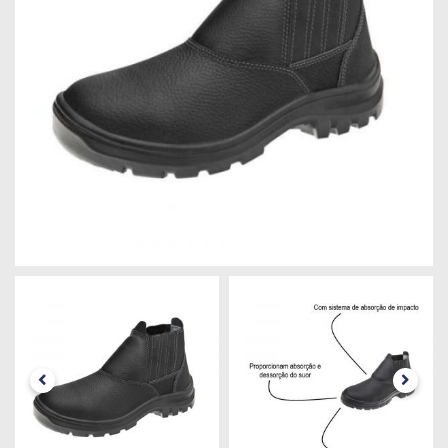
Máquinas
Iluminação
Materiais
de
Construção
Materiais
Elétricos
Materiais
Hidráulicos
e
Pneumáticos
Tintas
e
Químicos