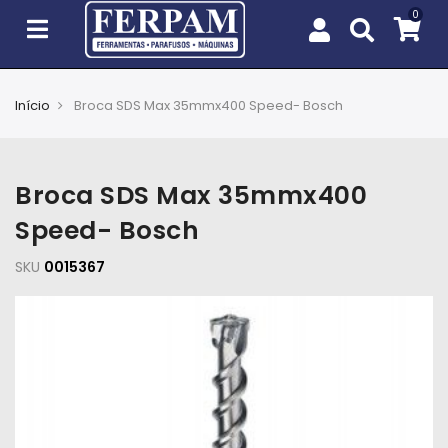
Início
Broca SDS Max 35mmx400 Speed- Bosch
Agro
Casa
Broca SDS Max 35mmx400
e
Jardim
Speed- Bosch
SKU
EPIs
0015367
Fixação
e
Cobertura
Ferramentas
e