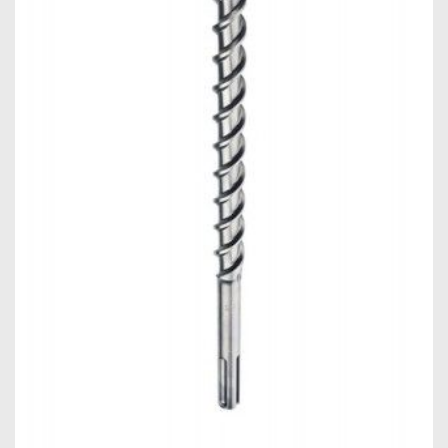
Máquinas
Iluminação
Materiais
de
Construção
Materiais
Elétricos
Materiais
Hidráulicos
e
Pneumáticos
Tintas
e
Químicos