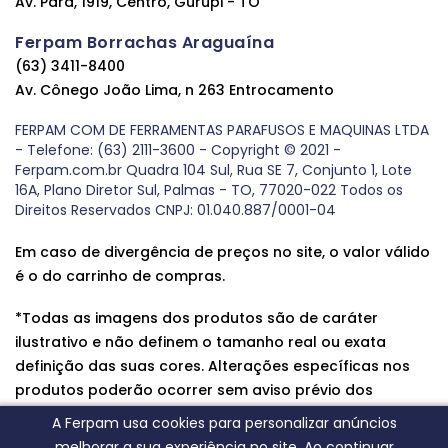
Av. Pará, 1919, Centro, Gurupi - TO
Ferpam Borrachas Araguaína
(63) 3411-8400
Av. Cônego João Lima, n 263 Entrocamento
FERPAM COM DE FERRAMENTAS PARAFUSOS E MAQUINAS LTDA
- Telefone: (63) 2111-3600 - Copyright © 2021 -
Ferpam.com.br Quadra 104 Sul, Rua SE 7, Conjunto 1, Lote
16A, Plano Diretor Sul, Palmas - TO, 77020-022 Todos os
Direitos Reservados CNPJ: 01.040.887/0001-04
Em caso de divergência de preços no site, o valor válido
é o do carrinho de compras.
*Todas as imagens dos produtos são de caráter
ilustrativo e não definem o tamanho real ou exata
definição das suas cores. Alterações específicas nos
produtos poderão ocorrer sem aviso prévio dos
fornecedores, qualquer dúvida sobre nossos produtos
A Ferpam usa cookies para personalizar anúncios
entre em contato conosco.
melhorar a sua experiência no site. Ao continuar