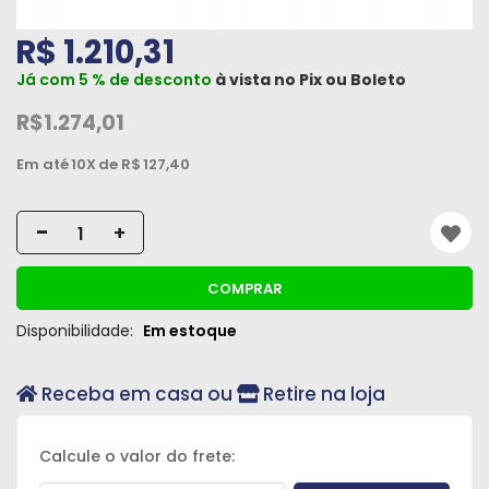
Peças
R$ 1.210,31
e
Acessórios
Já com 5 % de desconto
à vista no
Pix
ou
Boleto
R$1.274,01
Oficina
Mecânica
Em até
10X
de R$
127,40
-
+
COMPRAR
Disponibilidade:
Em estoque
Receba em casa ou
Retire na loja