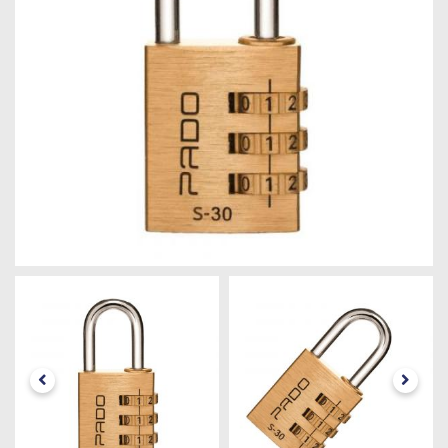
Máquinas
Iluminação
Materiais
de
Construção
Materiais
Elétricos
Materiais
Hidráulicos
e
Pneumáticos
Tintas
e
Químicos