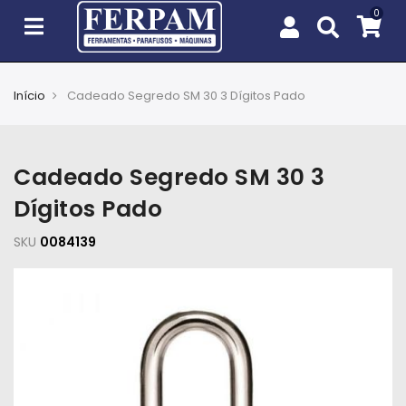
Início
Cadeado Segredo SM 30 3 Dígitos Pado
Agro
Casa
Cadeado Segredo SM 30 3
e
Jardim
Dígitos Pado
SKU
EPIs
0084139
Fixação
e
Cobertura
Ferramentas
e