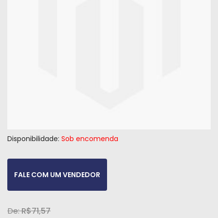
Máquinas
Iluminação
Materiais
de
Construção
Materiais
Elétricos
Materiais
Hidráulicos
Disponibilidade:
Sob encomenda
e
Pneumáticos
FALE COM UM VENDEDOR
Tintas
e
Químicos
R$71,57