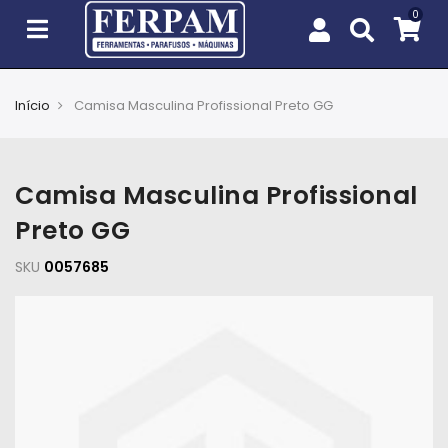
Início
Camisa Masculina Profissional Preto GG
Agro
Casa
Camisa Masculina Profissional
e
Jardim
Preto GG
SKU
EPIs
0057685
Fixação
e
Cobertura
Ferramentas
e