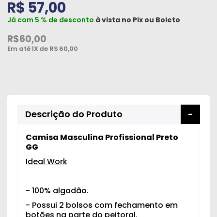
R$ 57,00
Peças
Já com 5 % de desconto
à vista no
Pix
ou
Boleto
e
Acessórios
R$60,00
Em até
1X
de R$
60,00
Oficina
Mecânica
Descrição do Produto
Camisa Masculina Profissional Preto
GG
Ideal Work
- 100% algodão.
- Possui 2 bolsos com fechamento em
botões na parte do peitoral.