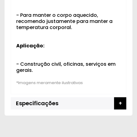
- Para manter o corpo aquecido,
recomendo justamente para manter a
temperatura corporal.
Aplicação:
- Construção civil, o
ficinas, s
e
r
v
i
ç
os em
gera
is.
Especificações