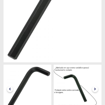
Máquinas
Iluminação
Materiais
de
Construção
Materiais
Elétricos
Materiais
Hidráulicos
e
Pneumáticos
Tintas
e
Químicos