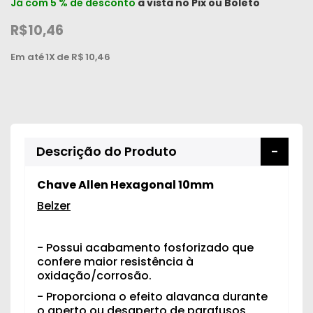
Já com 5 % de desconto
à vista no
Pix
ou
Boleto
R$10,46
Em até
1X
de R$
10,46
Descrição do Produto
Chave Allen Hexagonal 10mm
Belzer
- Possui acabamento fosforizado que
confere maior resistência à
oxidação/corrosão.
- Proporciona o efeito alavanca durante
o aperto ou desaperto de parafusos