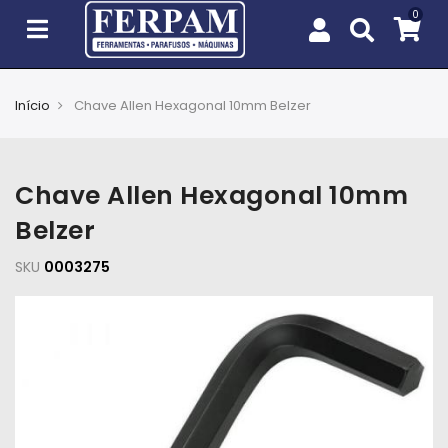
Início
Chave Allen Hexagonal 10mm Belzer
Agro
Casa
Chave Allen Hexagonal 10mm
e
Jardim
Belzer
SKU
EPIs
0003275
Fixação
e
Cobertura
Ferramentas
e