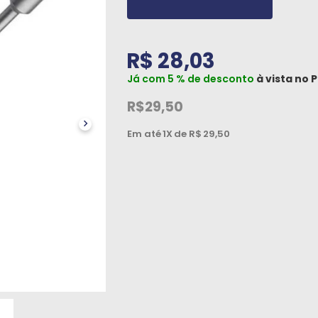
R$ 28,03
Já com 5 % de desconto
à vista no
P
R$29,50
Em até
1X
de R$
29,50