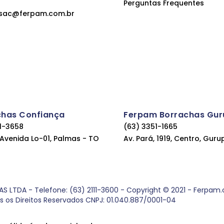
Perguntas Frequentes
sac@ferpam.com.br
chas Confiança
Ferpam Borrachas Gur
11-3658
(63) 3351-1665
, Avenida Lo-01, Palmas - TO
Av. Pará, 1919, Centro, Guru
DA - Telefone: (63) 2111-3600 - Copyright © 2021 - Ferpam.com
os os Direitos Reservados CNPJ: 01.040.887/0001-04