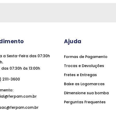
dimento
Ajuda
 a Sexta-Feira das 07:30h
Formas de Pagamento
h.
Trocas e Devoluções
das 07:30h às 13:00h
Fretes e Entregas
 2111-3600
Baixe as Logomarcas
mento:
Dimensione sua bomba
ial@ferpam.com.br
Perguntas Frequentes
sac@ferpam.com.br