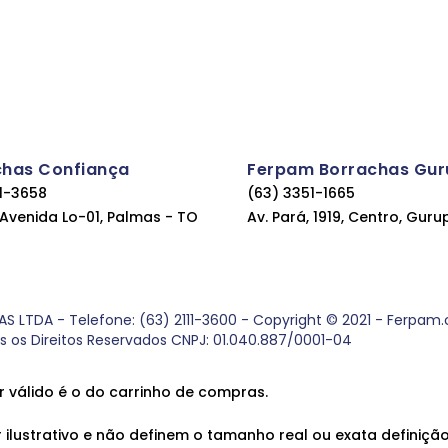
chas Confiança
Ferpam Borrachas Gur
11-3658
(63) 3351-1665
, Avenida Lo-01, Palmas - TO
Av. Pará, 1919, Centro, Guru
DA - Telefone: (63) 2111-3600 - Copyright © 2021 - Ferpam.com
os os Direitos Reservados CNPJ: 01.040.887/0001-04
r válido é o do carrinho de compras.
ilustrativo e não definem o tamanho real ou exata definição