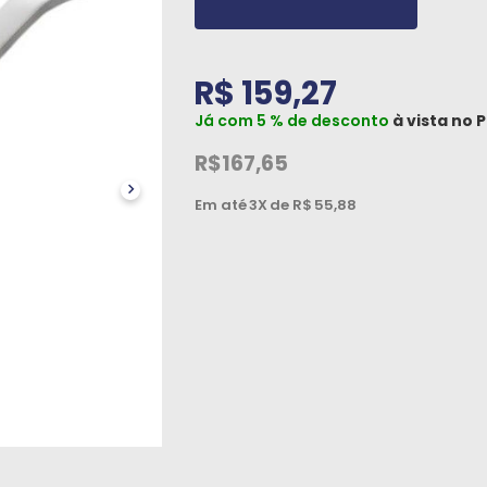
R$ 159,27
Já com 5 % de desconto
à vista no
P
R$167,65
Em até
3X
de R$
55,88