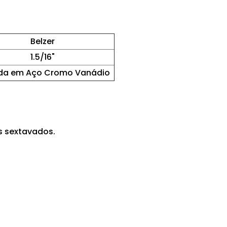
Belzer
1.5/16"
da em Aço Cromo Vanádio
os sextavados.