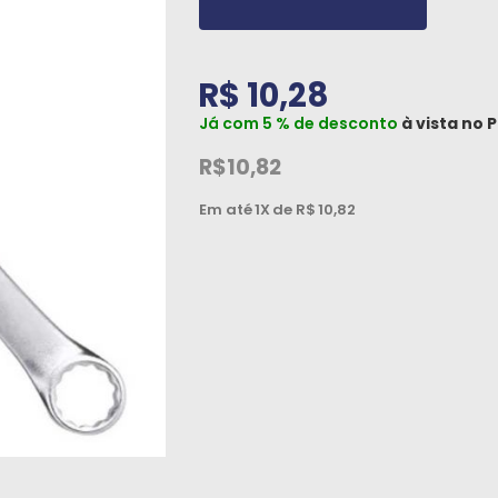
R$ 10,28
Já com 5 % de desconto
à vista no
P
R$10,82
Em até
1X
de R$
10,82