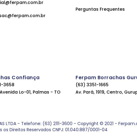
ial@ferpam.com.br
Perguntas Frequentes
sac@ferpam.com.br
chas Confiança
Ferpam Borrachas Gur
11-3658
(63) 3351-1665
, Avenida Lo-01, Palmas - TO
Av. Pará, 1919, Centro, Guru
DA - Telefone: (63) 2111-3600 - Copyright © 2021 - Ferpam.com
os os Direitos Reservados CNPJ: 01.040.887/0001-04