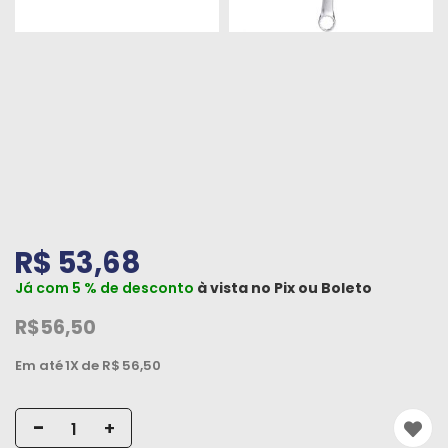
Peças
e
Acessórios
Oficina
Mecânica
R$ 53,68
Já com 5 % de desconto
à vista no
Pix
ou
Boleto
R$56,50
Em até
1X
de R$
56,50
-
+