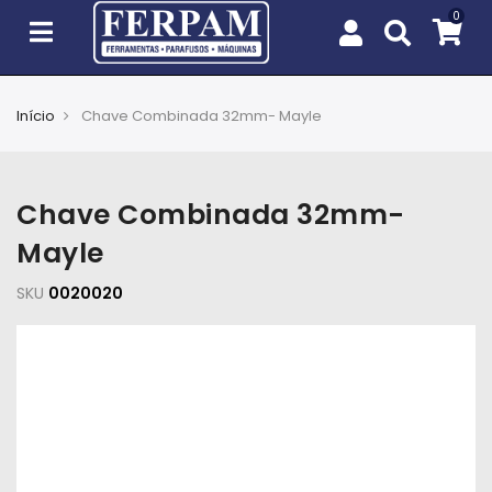
Início
Chave Combinada 32mm- Mayle
Agro
Casa
Chave Combinada 32mm-
e
Jardim
Mayle
SKU
EPIs
0020020
Fixação
e
Cobertura
Ferramentas
e