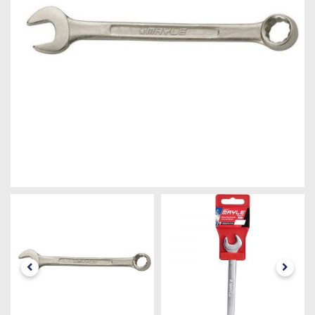
Máquinas
Iluminação
Materiais
de
Construção
Materiais
Elétricos
Materiais
Hidráulicos
e
Pneumáticos
Tintas
e
Químicos