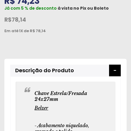
R$ 74,23
Peças
Já com 5 % de desconto
à vista no
Pix
ou
Boleto
e
R$78,14
Acessórios
Em até
1X
de R$
78,14
Oficina
Mecânica
Descrição do Produto
Chave Estrela/Fresada
24x27mm
Belzer
- Acabamento niquelado,