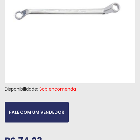
Máquinas
Iluminação
Materiais
de
Construção
Materiais
Elétricos
Materiais
Hidráulicos
Disponibilidade:
Sob encomenda
e
Pneumáticos
FALE COM UM VENDEDOR
Tintas
e
Químicos