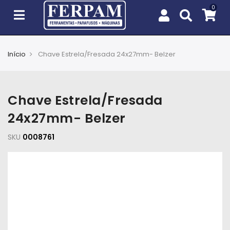
Início
Chave Estrela/Fresada 24x27mm- Belzer
Agro
Casa
Chave Estrela/Fresada
e
Jardim
24x27mm- Belzer
SKU
EPIs
0008761
Fixação
e
Cobertura
Ferramentas
e