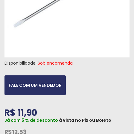
Máquinas
Iluminação
Materiais
de
Construção
Materiais
Disponibilidade:
Sob encomenda
Elétricos
Materiais
Hidráulicos
FALE COM UM VENDEDOR
e
Pneumáticos
R$ 11,90
Tintas
e
Já com 5 % de desconto
à vista no
Pix
ou
Boleto
Químicos
R$12,53