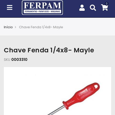
Início
Chave Fenda 1/4x8- Mayle
Agro
Casa
Chave Fenda 1/4x8- Mayle
e
Jardim
SKU
0003310
EPIs
Fixação
e
Cobertura
Ferramentas
e