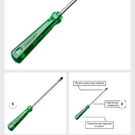
Máquinas
Iluminação
Materiais
de
Construção
Materiais
Elétricos
Materiais
Hidráulicos
e
Pneumáticos
Tintas
e
Químicos