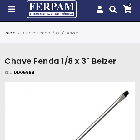
Início
Chave Fenda 1/8 x 3" Belzer
Agro
Casa
Chave Fenda 1/8 x 3" Belzer
e
Jardim
SKU
0005969
EPIs
Fixação
e
Cobertura
Ferramentas
e