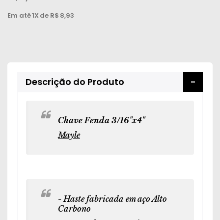
Peças
Em até
1X
de R$
8,93
e
Acessórios
Oficina
Mecânica
Descrição do Produto
Chave Fenda 3/16"x4"
Mayle
- Haste fabricada em aço Alto
Carbono