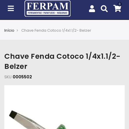
Início
Chave Fenda Cotoco 1/4x1.1/2- Belzer
Agro
Casa
Chave Fenda Cotoco 1/4x1.1/2-
e
Jardim
Belzer
SKU
EPIs
0005502
Fixação
e
Cobertura
Ferramentas
e