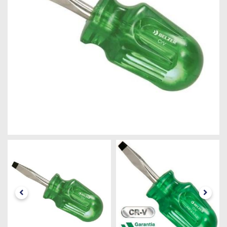
Máquinas
Iluminação
Materiais
de
Construção
Materiais
Elétricos
Materiais
Hidráulicos
e
Pneumáticos
Tintas
e
Químicos