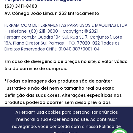
(63) 3411-8400
Av. Cônego João Lima, n 263 Entrocamento
FERPAM COM DE FERRAMENTAS PARAFUSOS E MAQUINAS LTDA
- Telefone: (63) 2111-3600 - Copyright © 2021 -
Ferpam.com.br Quadra 104 Sul, Rua SE 7, Conjunto 1, Lote
16A, Plano Diretor Sul, Palmas - TO, 77020-022 Todos os
Direitos Reservados CNPJ: 01.040.887/0001-04
Em caso de divergência de preços no site, o valor válido
é o do carrinho de compras.
*Todas as imagens dos produtos são de caráter
ilustrativo e não definem o tamanho real ou exata
definição das suas cores. Alterações específicas nos
produtos poderão ocorrer sem aviso prévio dos
fornecedores, qualquer dúvida sobre nossos produtos
A Ferpam usa cookies para personalizar anúncios
entre em contato conosco.
melhorar a sua experiência no site. Ao continuar
navegando, você concorda com a nossa Política de