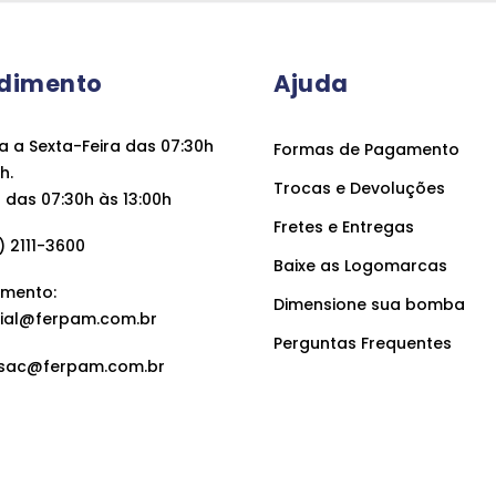
dimento
Ajuda
 a Sexta-Feira das 07:30h
Formas de Pagamento
h.
Trocas e Devoluções
das 07:30h às 13:00h
Fretes e Entregas
 2111-3600
Baixe as Logomarcas
mento:
Dimensione sua bomba
ial@ferpam.com.br
Perguntas Frequentes
sac@ferpam.com.br