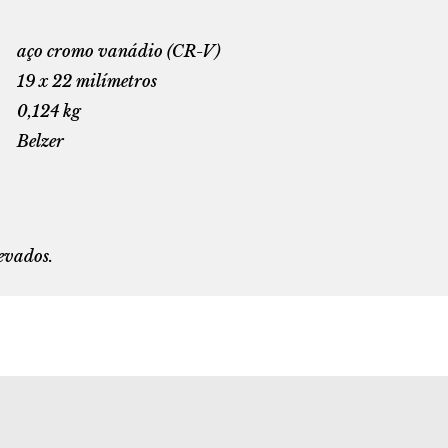
aço cromo vanádio (CR-V)
19 x 22 milímetros
0,124 kg
Belzer
levados.