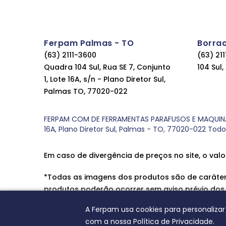
Ferpam Palmas - TO
Borra
(63) 2111-3600
(63) 21
Quadra 104 Sul, Rua SE 7, Conjunto
104 Sul
1, Lote 16A, s/n - Plano Diretor Sul,
Palmas TO, 77020-022
FERPAM COM DE FERRAMENTAS PARAFUSOS E MAQUINAS LT
16A, Plano Diretor Sul, Palmas - TO, 77020-022 Tod
Em caso de divergência de preços no site, o valo
*Todas as imagens dos produtos são de caráter 
produtos poderão ocorrer sem aviso prévio dos
A Ferpam usa cookies para personalizar
com a nossa Política de Privacidade.