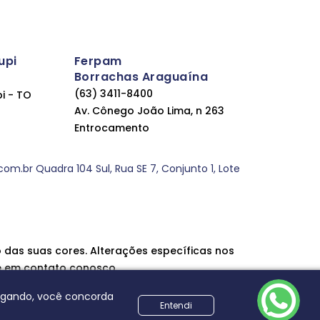
upi
Ferpam
Borrachas Araguaína
(63) 3411-8400
pi - TO
Av. Cônego João Lima, n 263
Entrocamento
.br Quadra 104 Sul, Rua SE 7, Conjunto 1, Lote
 das suas cores. Alterações específicas nos
e em contato conosco.
vegando, você concorda
Entendi