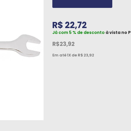
R$ 22,72
Já com 5 % de desconto
à vista no
P
R$23,92
Em até
1X
de R$
23,92