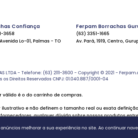
chas Confiança
Ferpam Borrachas Gur
11-3658
(63) 3351-1665
, Avenida Lo-01, Palmas - TO
Av. Pará, 1919, Centro, Guru
DA - Telefone: (63) 2111-3600 - Copyright © 2021 - Ferpam.com
os os Direitos Reservados CNPJ: 01.040.887/0001-04
r válido é o do carrinho de compras.
ilustrativo e não definem o tamanho real ou exata definição
 fornecedores, qualquer dúvida sobre nossos produtos entr
 anúncios melhorar a sua experiência no site. Ao continuar na