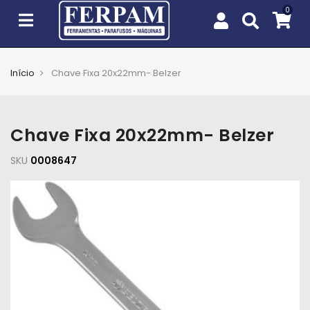
Início
Chave Fixa 20x22mm- Belzer
Agro
Casa
Chave Fixa 20x22mm- Belzer
e
Jardim
SKU
0008647
EPIs
Fixação
e
Cobertura
Ferramentas
e