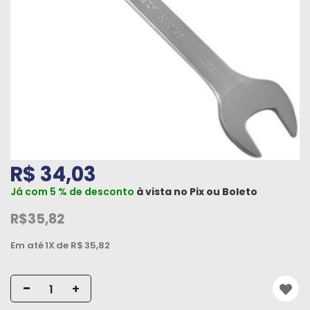
Máquinas
Iluminação
Materiais
de
Construção
Materiais
Elétricos
R$ 34,03
Materiais
Já com 5 % de desconto
à vista no
Pix
ou
Boleto
Hidráulicos
e
R$35,82
Pneumáticos
Em até
1X
de R$
35,82
Tintas
e
-
+
Químicos