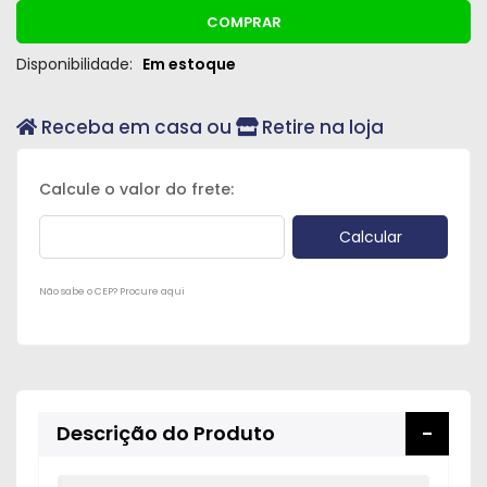
Peças
COMPRAR
e
Disponibilidade:
Em estoque
Acessórios
Oficina
Receba em casa ou
Retire na loja
Mecânica
Não sabe o CEP? Procure aqui
Descrição do Produto