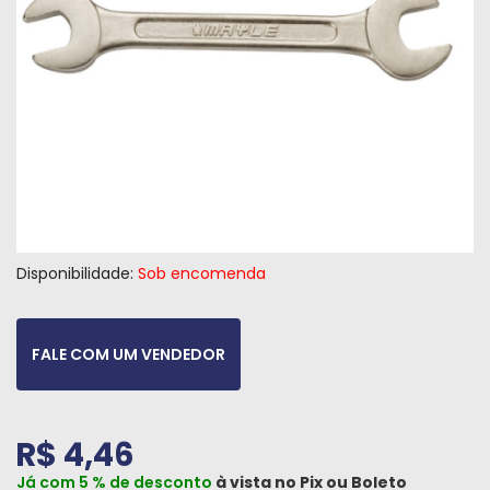
Máquinas
Iluminação
Materiais
de
Construção
Materiais
Elétricos
Disponibilidade:
Sob encomenda
Materiais
Hidráulicos
e
FALE COM UM VENDEDOR
Pneumáticos
Tintas
e
R$ 4,46
Químicos
Já com 5 % de desconto
à vista no
Pix
ou
Boleto