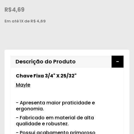
Peças
R$4,69
e
Acessórios
Em até
1X
de R$
4,69
Oficina
Mecânica
Descrição do Produto
Chave Fixa 3/4" X 25/32"
Mayle
- Apresenta maior praticidade e
ergonomia.
- Fabricado em material de alta
qualidade e robustez.
- Possui acabamento primoroso