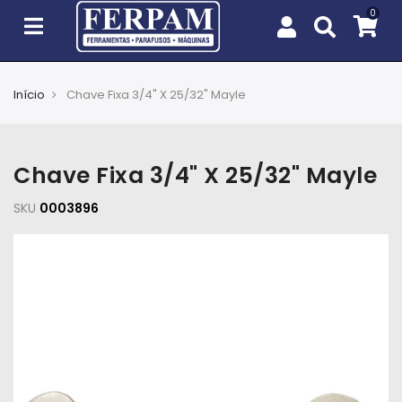
Início
Chave Fixa 3/4" X 25/32" Mayle
Agro
Casa
Chave Fixa 3/4" X 25/32" Mayle
e
Jardim
SKU
0003896
EPIs
Fixação
e
Cobertura
Ferramentas
e