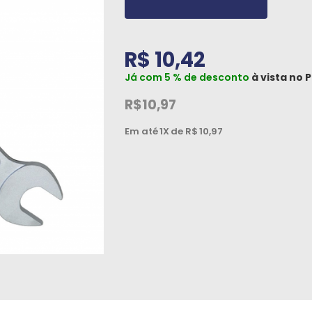
R$ 10,42
Já com 5 % de desconto
à vista no
P
R$10,97
Em até
1X
de R$
10,97