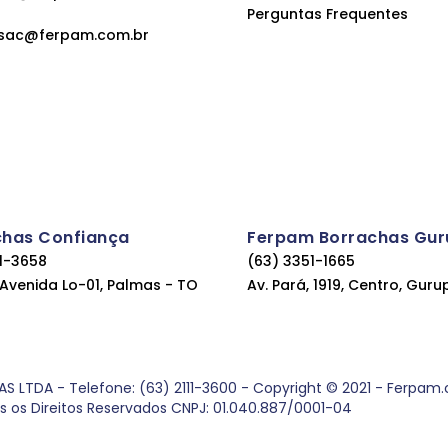
Perguntas Frequentes
sac@ferpam.com.br
chas Confiança
Ferpam Borrachas Gur
11-3658
(63) 3351-1665
, Avenida Lo-01, Palmas - TO
Av. Pará, 1919, Centro, Guru
DA - Telefone: (63) 2111-3600 - Copyright © 2021 - Ferpam.com
os os Direitos Reservados CNPJ: 01.040.887/0001-04