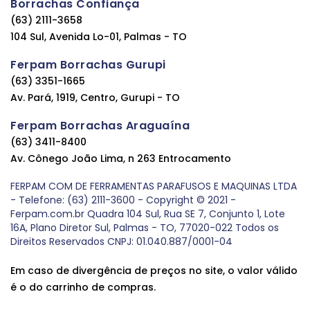
Borrachas Confiança
(63) 2111-3658
104 Sul, Avenida Lo-01, Palmas - TO
Ferpam Borrachas Gurupi
(63) 3351-1665
Av. Pará, 1919, Centro, Gurupi - TO
Ferpam Borrachas Araguaína
(63) 3411-8400
Av. Cônego João Lima, n 263 Entrocamento
FERPAM COM DE FERRAMENTAS PARAFUSOS E MAQUINAS LTDA
- Telefone: (63) 2111-3600 - Copyright © 2021 -
Ferpam.com.br Quadra 104 Sul, Rua SE 7, Conjunto 1, Lote
16A, Plano Diretor Sul, Palmas - TO, 77020-022 Todos os
Direitos Reservados CNPJ: 01.040.887/0001-04
Em caso de divergência de preços no site, o valor válido
é o do carrinho de compras.