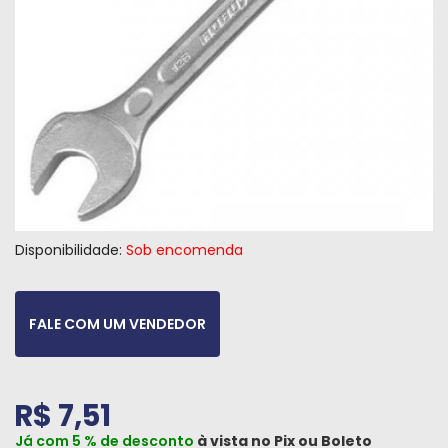
Máquinas
Iluminação
Materiais
de
Construção
Materiais
Elétricos
Disponibilidade:
Sob encomenda
Materiais
Hidráulicos
e
FALE COM UM VENDEDOR
Pneumáticos
Tintas
e
R$ 7,51
Químicos
Já com 5 % de desconto
à vista no
Pix
ou
Boleto