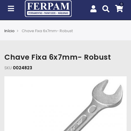
Início
Chave Fixa 6x7mm- Robust
Agro
Casa
Chave Fixa 6x7mm- Robust
e
Jardim
SKU
0024823
EPIs
Fixação
e
Cobertura
Ferramentas
e