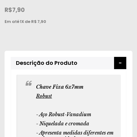
Peças
R$7,90
e
Acessórios
Em até
1X
de R$
7,90
Oficina
Mecânica
Descrição do Produto
Chave Fixa 6x7mm
Robust
- Aço Robust-Vanadium
- Niquelada e cromada
- Apresenta medidas diferentes em