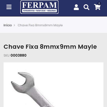
Início
Chave Fixa 8mmx9mm Mayle
Agro
Casa
Chave Fixa 8mmx9mm Mayle
e
Jardim
SKU
0003880
EPIs
Fixação
e
Cobertura
Ferramentas
e