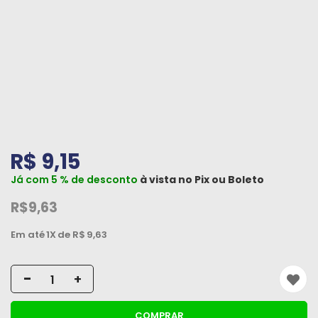
Peças
e
Acessórios
Oficina
Mecânica
R$ 9,15
Já com 5 % de desconto
à vista no
Pix
ou
Boleto
R$9,63
Em até
1X
de R$
9,63
-
+
COMPRAR