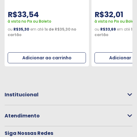
R$33,54
R$32,01
à vista no Pix ou Boleto
à vista no Pix ou Bolet
ou
R$35,30
em até
1x de R$35,30 no
ou
R$33,69
em até
1x 
cartão
cartão
Institucional
Atendimento
Siga Nossas Redes