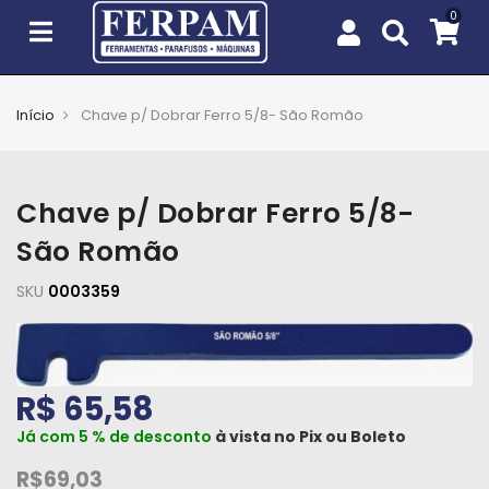
Início
Chave p/ Dobrar Ferro 5/8- São Romão
Agro
Casa
Chave p/ Dobrar Ferro 5/8-
e
Jardim
São Romão
SKU
EPIs
0003359
Fixação
e
Cobertura
R$ 65,58
Já com 5 % de desconto
à vista no
Pix
ou
Boleto
Ferramentas
e
R$69,03