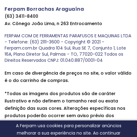
Ferpam Borrachas Araguaína
(63) 3411-8400
Av. Cônego João Lima, n 263 Entrocamento
FERPAM COM DE FERRAMENTAS PARAFUSOS E MAQUINAS LTDA
- Telefone: (63) 2111-3600 - Copyright © 2021 -
Ferpam.com.br Quadra 104 Sul, Rua SE 7, Conjunto 1, Lote
16A, Plano Diretor Sul, Palmas - TO, 77020-022 Todos os
Direitos Reservados CNPJ: 01.040.887/0001-04
Em caso de divergência de preços no site, o valor válido
é o do carrinho de compras.
*Todas as imagens dos produtos são de caráter
ilustrativo e não definem o tamanho real ou exata
definição das suas cores. Alterações específicas nos
produtos poderão ocorrer sem aviso prévio dos
fornecedores, qualquer dúvida sobre nossos produtos
A Ferpam usa cookies para personalizar anúncios
entre em contato conosco.
melhorar a sua experiência no site. Ao continuar