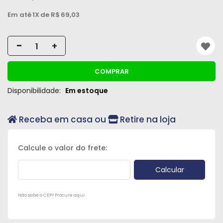
Máquinas
Em até
1X
de R$
69,03
Iluminação
-
+
Materiais
de
Construção
COMPRAR
Disponibilidade:
Em estoque
Materiais
Elétricos
Receba em casa ou
Retire na loja
Materiais
Hidráulicos
e
Pneumáticos
Tintas
Não sabe o CEP? Procure aqui
e
Químicos