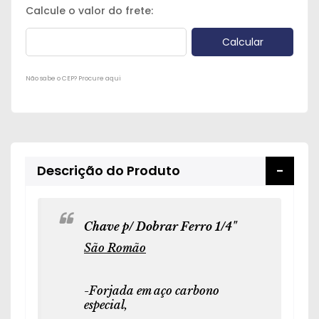
Peças
e
Acessórios
Oficina
Não sabe o CEP? Procure aqui
Mecânica
Descrição do Produto
Chave p/ Dobrar Ferro 1/4"
São Romão
-Forjada em aço carbono
especial,