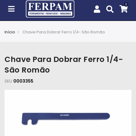
Início
Chave Para Dobrar Ferro 1/4- São Romão
Agro
Casa
Chave Para Dobrar Ferro 1/4-
e
Jardim
São Romão
SKU
EPIs
0003355
Fixação
e
Cobertura
Ferramentas
e