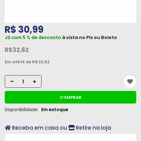
Máquinas
Iluminação
R$ 30,99
Materiais
Já com 5 % de desconto
à vista no
Pix
ou
Boleto
de
Construção
R$32,62
Materiais
Em até
1X
de R$
32,62
Elétricos
-
+
Materiais
Hidráulicos
e
COMPRAR
Pneumáticos
Disponibilidade:
Em estoque
Tintas
e
Receba em casa ou
Retire na loja
Químicos