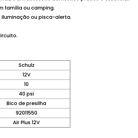
m família ou camping.
 Iluminação ou pisca-alerta.
rcuito.
Schulz
12V
10
40 psi
Bico de presilha
92011550
Air Plus 12V