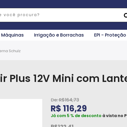
e Máquinas
Irrigação e Borrachas
EPI - Proteção
erna Schulz
r Plus 12V Mini com Lant
R$164,73
R$ 116,29
Já com 5 % de desconto
à vista no
P
R$122,41