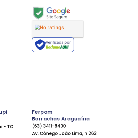
Verificada por
upi
Ferpam
Borrachas Araguaína
(63) 3411-8400
pi - TO
Av. Cônego João Lima, n 263