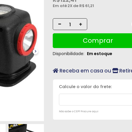
Em até
2X
de R$
61,21
-
+
Comprar
Disponibilidade:
Em estoque
Receba em casa ou
Retir
Não sabe o CEP? Procure aqui