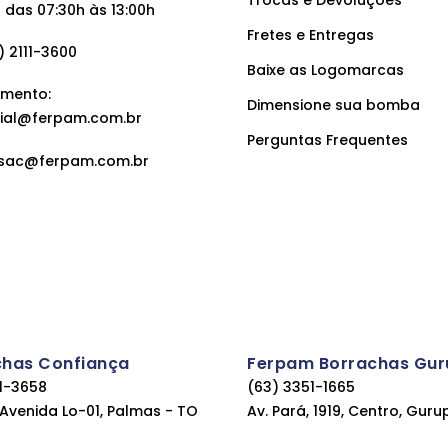
Trocas e Devoluções
das 07:30h às 13:00h
Fretes e Entregas
 2111-3600
Baixe as Logomarcas
mento:
Dimensione sua bomba
ial@ferpam.com.br
Perguntas Frequentes
sac@ferpam.com.br
chas Confiança
Ferpam Borrachas Gur
11-3658
(63) 3351-1665
, Avenida Lo-01, Palmas - TO
Av. Pará, 1919, Centro, Guru