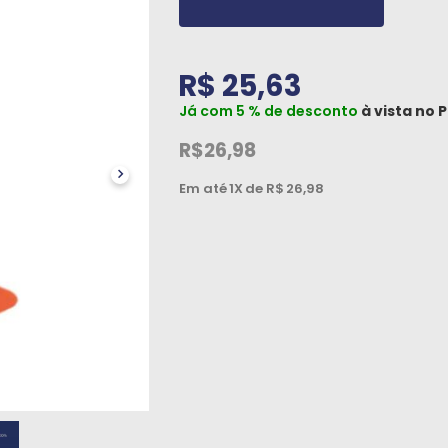
R$ 25,63
Já com 5 % de desconto
à vista no
P
R$26,98
Em até
1X
de R$
26,98