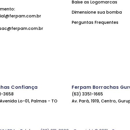
Baixe as Logomarcas
mento:
Dimensione sua bomba
ial@ferpam.com.br
Perguntas Frequentes
sac@ferpam.com.br
chas Confiança
Ferpam Borrachas Gur
11-3658
(63) 3351-1665
, Avenida Lo-01, Palmas - TO
Av. Pará, 1919, Centro, Guru